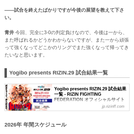
——試合を終えたばかりですが今後の展望を教えて下さ
い。
青井
今回、完全に3-0の判定負けなので、今後は一から、
また呼ばれるかどうかわからないですが、また一から頑張
って強くなってどこかのリングでまた強くなって帰ってき
たいなと思います。
Yogibo presents RIZIN.29 試合結果一覧
Yogibo presents RIZIN.29 試合結果
一覧 - RIZIN FIGHTING
FEDERATION オフィシャルサイト
jp.rizinff.com
第13試合／BODYMAKER presents RIZIN
KICK ワンナイトトーナメント
決勝戦 皇治 vs. 白鳥大珠
2026年 年間スケジュール
RIZIN キックボクシングトーナメントル
ール：3分 3R（61.0kg）