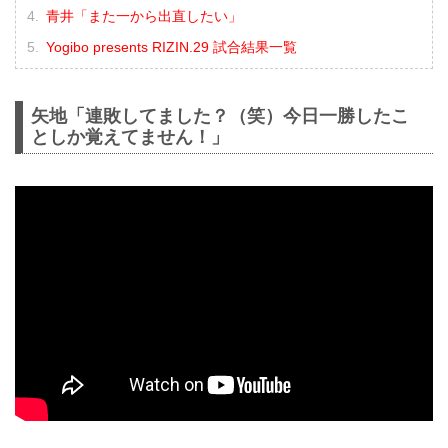
青井「また一から出直したい」
Yogibo presents RIZIN.29 試合結果一覧
矢地「連敗してました？（笑）今日一勝したこ
としか覚えてません！」