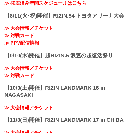
（LOSE）皇治 vs. 白鳥大珠（WIN）
≫ 発表済み年間スケジュールはこちら
3R 判定 （0-3）
≫ 試合結果詳細
【8/11(火･祝)開催】RIZIN.54 トヨタアリーナ大会
第12試合／バンタム級トーナメント 1回
戦 金太郎 vs. 伊藤空也
≫ 大会情報／チケット
RIZIN MMAトーナメントルール：5分
≫ 対戦カード
3R（61.0kg）
※肘あり
≫ PPV配信情報
（WIN）金太郎 vs. 伊藤空也（LOSE）
3R 判...
【9/10(木)開催】超RIZIN.5 浪速の超復活祭り
≫ 大会情報／チケット
≫ 対戦カード
【10/3(土)開催】RIZIN LANDMARK 16 in
NAGASAKI
≫ 大会情報／チケット
【11/8(日)開催】RIZIN LANDMARK 17 in CHIBA
≫ 大会情報／チケット