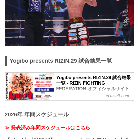
Yogibo presents RIZIN.29 試合結果一覧
Yogibo presents RIZIN.29 試合結果
一覧 - RIZIN FIGHTING
FEDERATION オフィシャルサイト
jp.rizinff.com
第13試合／BODYMAKER presents RIZIN
KICK ワンナイトトーナメント
決勝戦 皇治 vs. 白鳥大珠
2026年 年間スケジュール
Full Fight | 皇治 vs. 白鳥大珠 / Kouzi vs.
Taiju Shiratori - RIZIN.29
youtu.be
≫ 発表済み年間スケジュールはこちら
RIZIN キックボクシングトーナメントル
ール：3分 3R（61.0kg）