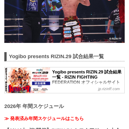
Yogibo presents RIZIN.29 試合結果一覧
Yogibo presents RIZIN.29 試合結果
一覧 - RIZIN FIGHTING
FEDERATION オフィシャルサイト
jp.rizinff.com
第13試合／BODYMAKER presents RIZIN
KICK ワンナイトトーナメント
決勝戦 皇治 vs. 白鳥大珠
2026年 年間スケジュール
Full Fight | 皇治 vs. 白鳥大珠 / Kouzi vs.
Taiju Shiratori - RIZIN.29
youtu.be
≫ 発表済み年間スケジュールはこちら
RIZIN キックボクシングトーナメントル
ール：3分 3R（61.0kg）