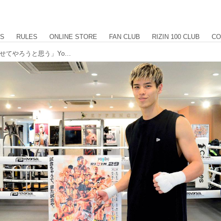
US
RULES
ONLINE STORE
FAN CLUB
RIZIN 100 CLUB
CO
白鳥「圧倒的な差を見せつけて分からせてやろうと思う」Yogibo presents RIZIN.29 公開練習