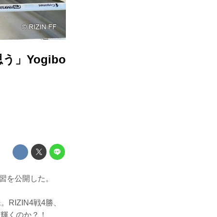
」Yogibo
葉で練習を公開した。
IZIN4戦4勝、
に輝くのか？！