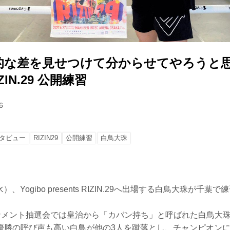
な差を見せつけて分からせてやろうと思う
RIZIN.29 公開練習
6
タビュー
RIZIN29
公開練習
白鳥大珠
水）、Yogibo presents RIZIN.29へ出場する白鳥大珠が千
ーナメント抽選会では皇治から「カバン持ち」と呼ばれた白鳥大珠。R
優勝の呼び声も高い白鳥が他の3人を蹴落とし、チャンピオン