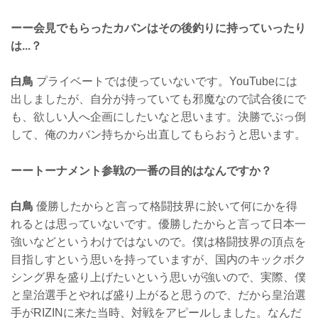
ーー会見でもらったカバンはその後釣りに持っていったり
は...？
白鳥
プライベートでは使っていないです。YouTubeには
出しましたが、自分が持っていても邪魔なので試合後にで
も、欲しい人へ企画にしたいなと思います。決勝でぶっ倒
して、俺のカバン持ちから出直してもらおうと思います。
ーートーナメント参戦の一番の目的はなんですか？
白鳥
優勝したからと言って格闘技界に於いて何にかを得
れるとは思っていないです。優勝したからと言って日本一
強いなどというわけではないので。僕は格闘技界の頂点を
目指しすという思いを持っていますが、国内のキックボク
シング界を盛り上げたいという思いが強いので、実際、僕
と皇治選手とやれば盛り上がると思うので、だから皇治選
手がRIZINに来た当時、対戦をアピールしました。なんだ