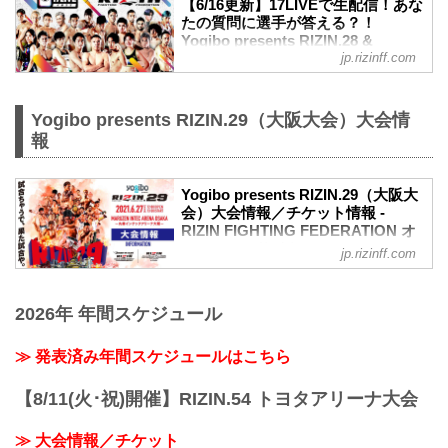
【6/16更新】17LIVEで生配信！あな
たの質問に選手が答える？！
Yogibo presents RIZIN.28 &
jp.rizinff.com
RIZIN.29 公開練習 - RIZIN
FIGHTING FEDERATION オフィシ
ャルサイト
Yogibo presents RIZIN.29（大阪大会）大会情
東京ドームで開催されるYogibo presents
報
RIZIN.28と、丸善インテックアリーナ大
阪で開催されるYogibo presents RIZIN.29
に出場する選手たちの公開練習を、
Yogibo presents RIZIN.29（大阪大
17LIVEで生配信することが決定！
会）大会情報／チケット情報 -
公開練習の様子はRIZIN FF イチナナ公式
RIZIN FIGHTING FEDERATION オ
アカウントから生配信され、選手への質
フィシャルサイト
jp.rizinff.com
疑応答も行われる予定だ！選手への質疑
応答の際には、ライブ配信中に寄せられ
【5/12更新】開催日延期に関して
たコメントを選手に質問すること
5月30日（日）丸善インテックアリーナ大
も…！？
2026年 年間スケジュール
阪にて開催を予定しておりましたYogibo
大会を間近に控えた選手たちの練習風
presents RIZIN.29の開催日が、6月27日
景、質疑応答の様子を是非ライブ配信
（日）へ延期となりました。（ご購入の
≫ 発表済み年間スケジュールはこちら
で...
チケットは延期日程にそのままご利用に
なれます。）
【8/11(火･祝)開催】RIZIN.54 トヨタアリーナ大会
開催日延期に伴うチケットの払戻しに関
しては以下のページをご確認ください。
≫ 大会情報／チケット
各プレイガイド払戻し期間 一覧