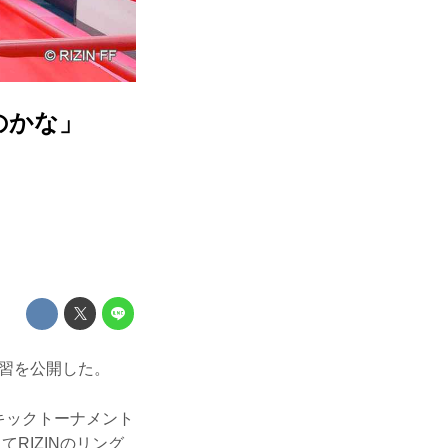
のかな」
内で練習を公開した。
Nキックトーナメント
RIZINのリング