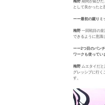
梅野
期間が延びた
として良かったと
ーー最初の蹴りミ
梅野
一回戦目の皇
できるように意識
ーー2つ目のパン
ワークも使ってい
梅野
ムエタイだと
グレッシブに行く
す。