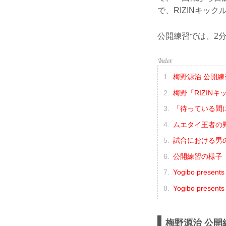
で、RIZINキッ
公開練習では、2
梅野源治 公開練
梅野「RIZIN
「待っている間
ムエタイ王者の
試合における男
公開練習の様子（Y
Yogibo prese
Yogibo pres
梅野源治 公開