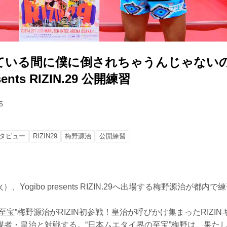
ている間に僕に倒されちゃうんじゃない
sents RIZIN.29 公開練習
5
タビュー
RIZIN29
梅野源治
公開練習
火）、Yogibo presents RIZIN.29へ出場する梅野源治が都
至宝”梅野源治がRIZIN初参戦！皇治が呼びかけ集まったRIZI
者・皇治と対戦する。“日本ムエタイ界の至宝”梅野は、果たして