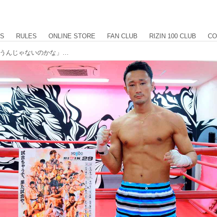
US
RULES
ONLINE STORE
FAN CLUB
RIZIN 100 CLUB
CO
梅野「待っている間に僕に倒されちゃうんじゃないのかな」Yogibo presents RIZIN.29 公開練習