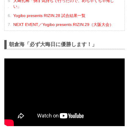
大﨑孔稀「倒す気持ちで行ったので、めちゃくちゃ悔し
い」
Yogibo presents RIZIN.28 試合結果一覧
NEXT EVENT／Yogibo presents RIZIN.29（大阪大会）
朝倉海「必ず大晦日に優勝します！」