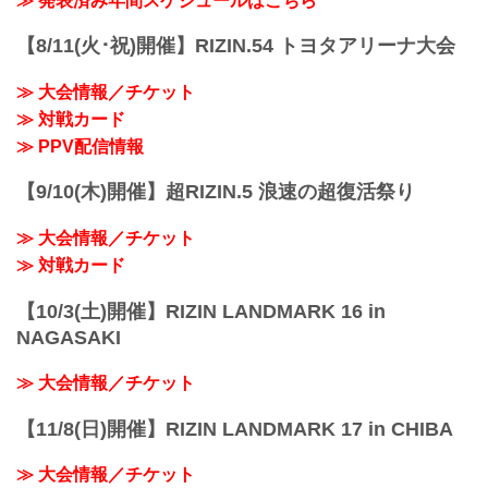
≫ 発表済み年間スケジュールはこちら
HIROYA、所...
チケットは延期日程にそのままご利用に
なれます。）
【8/11(火･祝)開催】RIZIN.54 トヨタアリーナ大会
開催日延期に伴うチケットの払戻しに関
しては以下のページをご確認ください。
≫ 大会情報／チケット
各プレイガイド払戻し期間 一覧
≫ 対戦カード
イープラス：5月18日（火）12:00 〜 5月
24日（月）18:00
≫ PPV配信情報
チケットぴあ：5月18日（火）10:00 〜 5
月24...
【9/10(木)開催】超RIZIN.5 浪速の超復活祭り
≫ 大会情報／チケット
≫ 対戦カード
【10/3(土)開催】RIZIN LANDMARK 16 in
NAGASAKI
≫ 大会情報／チケット
【11/8(日)開催】RIZIN LANDMARK 17 in CHIBA
≫ 大会情報／チケット