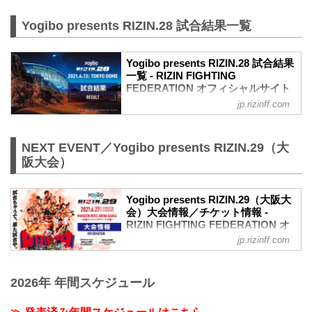
Yogibo presents RIZIN.28 試合結果一覧
Yogibo presents RIZIN.28 試合結果
一覧 - RIZIN FIGHTING
FEDERATION オフィシャルサイト
jp.rizinff.com
第10試合／スペシャルワンマッチ 朝倉未
来 vs. クレベル・コイケ
喧嘩道スペシャルマッチ
NEXT EVENT／Yogibo presents RIZIN.29（大
RIZIN MMAルール：5分 3R（66.0kg）
※肘あり
阪大会）
（LOSE）朝倉未来 vs. クレベル・コイケ
（WIN）
2R 1分51秒 S（テクニカルサブミッショ
Yogibo presents RIZIN.29（大阪大
会）大会情報／チケット情報 -
ン：三角絞め）
RIZIN FIGHTING FEDERATION オ
≫ 試合結果詳細
フィシャルサイト
第9試合／那須川天心vs.3人 スペシャル
jp.rizinff.com
マッチ
【5/12更新】開催日延期に関して
那須川天心 vs. 大﨑孔稀、HIROYA、X
5月30日（日）丸善インテックアリーナ大
那須川天心vs.3人 スペシャルマッチ特別
2026年 年間スケジュール
阪にて開催を予定しておりましたYogibo
ルール
presents RIZIN.29の開催日が、6月27日
（-）那須川天心 vs. 大﨑孔稀、
（日）へ延期となりました。（ご購入の