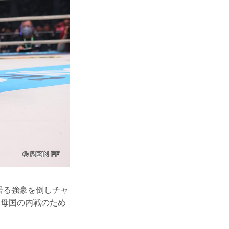
み居る強豪を倒しチャ
た母国の内戦のため