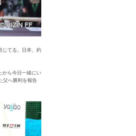
信じてる。日本、約
たから今日一緒にい
た父へ勝利を報告