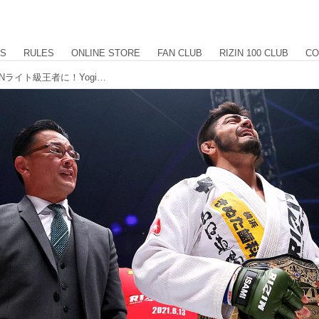
US
RULES
ONLINE STORE
FAN CLUB
RIZIN 100 CLUB
CO
ホベルト・サトシ・ソウザが初代RIZINライト級王者に！Yogibo presents RIZIN.28