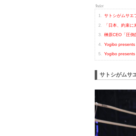
サトシがムサエフ
「日本、約束に来
榊原CEO「圧
Yogibo presen
Yogibo pres
サトシがムサエ