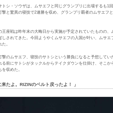
サトシ・ソウザは、ムサエフと同じグランプリに出場するも1
打撃と驚異の寝技で2連勝を収め、グランプリ覇者のムサエフ
の王座戦は昨年末の大晦日から実施が予定されていたものの、
ばしされてきた。今回ようやくムサエフの入国が叶い、ムサエ
れた。
打撃のムサエフ、寝技のサトシという勝負になると予想していた
れる前にサトシがタックルからテイクダウンを仕掛け、そこか
ちを収めた。
来たよ。RIZINのベルト戻ったよ！ 」