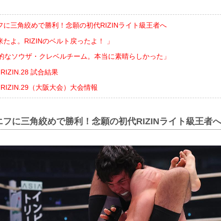
に三角絞めで勝利！念願の初代RIZINライト級王者へ
たよ。RIZINのベルト戻ったよ！ 」
倒的なソウザ・クレベルチーム。本当に素晴らしかった」
ts RIZIN.28 試合結果
ents RIZIN.29（大阪大会）大会情報
フに三角絞めで勝利！念願の初代RIZINライト級王者