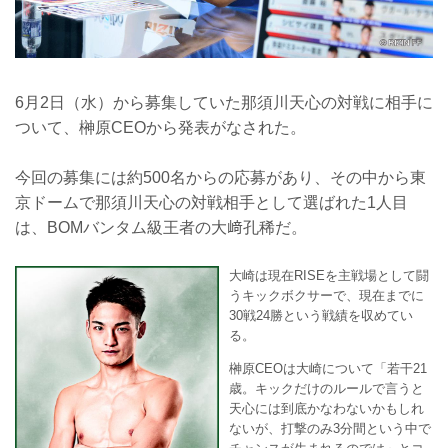
6月2日（水）から募集していた那須川天心の対戦に相手に
ついて、榊原CEOから発表がなされた。
今回の募集には約500名からの応募があり、その中から東
京ドームで那須川天心の対戦相手として選ばれた1人目
は、BOMバンタム級王者の大﨑孔稀だ。
大崎は現在RISEを主戦場として闘
うキックボクサーで、現在までに
30戦24勝という戦績を収めてい
る。
榊原CEOは大崎について「若干21
歳。キックだけのルールで言うと
天心には到底かなわないかもしれ
ないが、打撃のみ3分間という中で