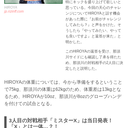
特にキックを盛り上げて欲しいと
思っている。今回の天心のチャレ
HIROYA
jp.rizinff.com
ンジについてHIROYAと話す機会
があった際に『お前がチャレンジ
してみたら？』と声をかけた。そ
うしたら『やってみたい、やって
も良いですよ』と返答が来た」と
明かした。
このHIROYAの返答を受け、那須
川サイドにも確認し了承を得たた
め、那須川の対戦相手の2人目に決
定したと説明した。
HIROYAの体重については、今から準備をするということ
で75kg、那須川の体重は62kgのため、体重差は13kgとな
るため、HIROYAが10oz、那須川が8ozのグローブハンデ
を付けての試合となる。
3人目の対戦相手「ミスターX」は当日発表！
「X」とは一体…？！