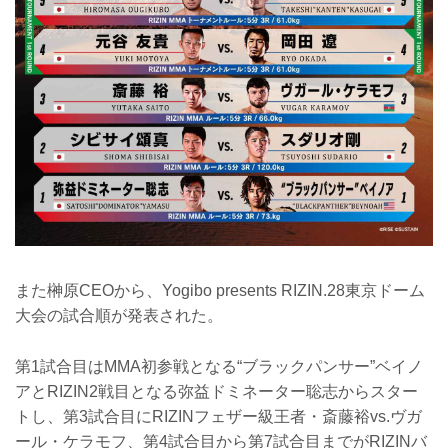
また榊原CEOから、Yogibo presents RIZIN.28東京ドーム
大会の試合順が発表された。
第1試合目はMMA初参戦となる“ブラックパンサー”ベイノ
アとRIZIN2戦目となる弥益ドミネーター聡志からスター
トし、第3試合目にRIZINフェザー級王者・斎藤裕vs.ヴガ
ール・ケラモフ、第4試合目から第7試合目までがRIZINバ