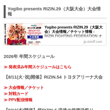
【5/31更新】車いす席の変更と返金対応
のお知らせ
Yogibo presents RIZIN.29（大阪大会）大会情
演出上の変更により、車いす席の券種がS
報
席→A席に変更となりました。
車いすで観戦されるS席をご購入済みのお
客様には当日差額をご返金致します。恐
Yogibo presents RIZIN.29（大阪大
れ入りますが入場時にお近くの係員にお
会）大会情報／チケット情報 -
RIZIN FIGHTING FEDERATION オ
申し出下さいますよう、お願い致しま
フィシャルサイト
す。返金受付までご案内致します。返金
jp.rizinff.com
手続きに関しましては、当日会場のみで
【5/12更新】開催日延期に関して
の対応とさせて頂きます。ご了承の程宜
5月30日（日）丸善インテックアリーナ大
しくお願い致します。
2026年 年間スケジュール
阪にて開催を予定しておりましたYogibo
【4/23更新】開催日延期に関して
presents RIZIN.29の開催日が、6月27日
5月23日（日）東京ドームにて開催を予定
（日）へ延期となりました。（ご購入の
≫ 発表済み年間スケジュールはこちら
しておりました...
チケットは延期日程にそのままご利用に
なれます。）
【8/11(火･祝)開催】RIZIN.54 トヨタアリーナ大会
開催日延期に伴うチケットの払戻しに関
しては以下のページをご確認ください。
≫ 大会情報／チケット
各プレイガイド払戻し期間 一覧
≫ 対戦カード
イープラス：5月18日（火）12:00 〜 5月
24日（月）18:00
≫ PPV配信情報
チケットぴあ：5月18日（火）10:00 〜 5
月24...