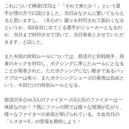
これについて榊原CEOは「『それで来たか！』という選
手が僕の方で口説けました。当日みなさんに驚いてもらえ
ると思いますし、（天心が）蹴りを封印されて面白くなる
というか、3試合目に出てくる選手がジョーカーとなるの
か、当日まで封印させて頂いて、当日発表とさせていただ
きます」と話した。
また今回の対戦ルールについては、那須川と対戦相手、両
者のキックを封印し、ボクシングに準じたルールにとなる
ことが発表された。ただボクシングにない動きであるバッ
クブローは有り、またボクシングシューズの着用は自由と
いう、今回だけの特別ルールとなる。
那須川天心vs.3人のファイター の3人目のファイターは一
体誰なのか！？既にファンの間では様々な憶測が広がり、
様々なファイターの名前が挙げられている。大会当日の
「ミスターX」の登場を期待しよう！