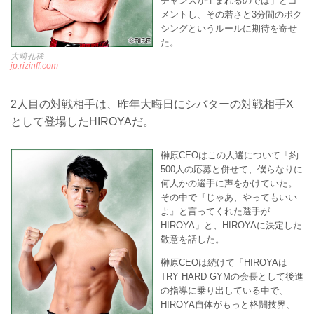
チャンスが生まれるのでは」とコ
メントし、その若さと3分間のボク
シングというルールに期待を寄せ
た。
大﨑孔稀
jp.rizinff.com
2人目の対戦相手は、昨年大晦日にシバターの対戦相手X
として登場したHIROYAだ。
榊原CEOはこの人選について「約
500人の応募と併せて、僕らなりに
何人かの選手に声をかけていた。
その中で『じゃあ、やってもいい
よ』と言ってくれた選手が
HIROYA」と、HIROYAに決定した
敬意を話した。
榊原CEOは続けて「HIROYAは
TRY HARD GYMの会長として後進
の指導に乗り出している中で、
HIROYA自体がもっと格闘技界、