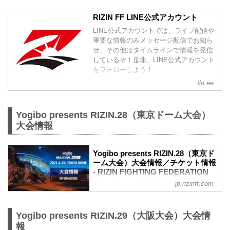
RIZIN FF LINE公式アカウント
LINE公式アカウントでは、ライブ配信や
重要な情報のみメッセージ配信でお知ら
せ、その他はタイムラインで情報を発信
しているぞ！是非、LINE公式アカウント
をフォローしよう！
lin.ee
Yogibo presents RIZIN.28（東京ドーム大会）
大会情報
Yogibo presents RIZIN.28（東京ド
ーム大会）大会情報／チケット情報
- RIZIN FIGHTING FEDERATION
オフィシャルサイト
jp.rizinff.com
更新情報
【5/31更新】車いす席の変更と返金対応
のお知らせ
Yogibo presents RIZIN.29（大阪大会）大会情
演出上の変更により、車いす席の券種がS
報