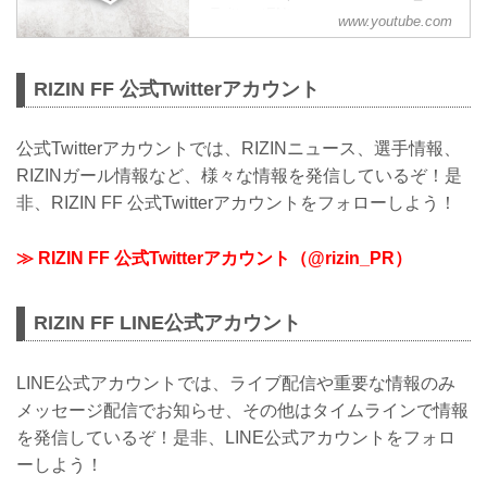
・Twitter（EN）：
www.youtube.com
https://twitter.com/rizin_English
・instagram：
https://www.instagram.com/rizin_pr/
RIZIN FF 公式Twitterアカウント
・Facebook： http...
公式Twitterアカウントでは、RIZINニュース、選手情報、
RIZINガール情報など、様々な情報を発信しているぞ！是
非、RIZIN FF 公式Twitterアカウントをフォローしよう！
≫ RIZIN FF 公式Twitterアカウント（@rizin_PR）
RIZIN FF LINE公式アカウント
LINE公式アカウントでは、ライブ配信や重要な情報のみ
メッセージ配信でお知らせ、その他はタイムラインで情報
を発信しているぞ！是非、LINE公式アカウントをフォロ
ーしよう！