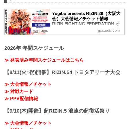
席→A席に変更となりました。
車いすで観戦されるS席をご購入済みのお
客様には当日差額をご返金致します。恐
Yogibo presents RIZIN.29（大阪大
れ入りますが入場時にお近くの係員にお
会）大会情報／チケット情報 -
RIZIN FIGHTING FEDERATION オ
申し出下さいますよう、お願い致しま
フィシャルサイト
す。返金受付までご案内致します。返金
jp.rizinff.com
手続きに関しましては、当日会場のみで
【5/12更新】開催日延期に関して
の対応とさせて頂きます。ご了承の程宜
5月30日（日）丸善インテックアリーナ大
しくお願い致します。
2026年 年間スケジュール
阪にて開催を予定しておりましたYogibo
【4/23更新】開催日延期に関して
presents RIZIN.29の開催日が、6月27日
5月23日（日）東京ドームにて開催を予定
（日）へ延期となりました。（ご購入の
≫ 発表済み年間スケジュールはこちら
しておりました...
チケットは延期日程にそのままご利用に
なれます。）
【8/11(火･祝)開催】RIZIN.54 トヨタアリーナ大会
開催日延期に伴うチケットの払戻しに関
しては以下のページをご確認ください。
≫ 大会情報／チケット
各プレイガイド払戻し期間 一覧
≫ 対戦カード
イープラス：5月18日（火）12:00 〜 5月
24日（月）18:00
≫ PPV配信情報
チケットぴあ：5月18日（火）10:00 〜 5
月24...
【9/10(木)開催】超RIZIN.5 浪速の超復活祭り
≫ 大会情報／チケット