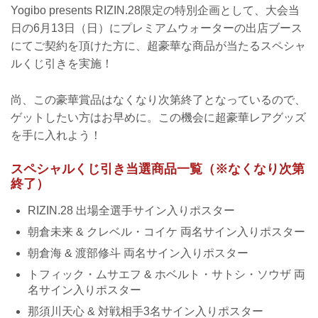
Yogibo presents RIZIN.28限定の特別企画として、大会当
日の6月13日（日）にプレミアムウォーターの出店ブース
にてご契約を頂けた方に、超豪華な商品が当たるスペシャ
ルくじ引きを実施！
尚、この豪華賞品はなくなり次第終了となっているので、
ゲットしたい方はお早めに。この機会に超豪華レアグッズ
を手に入れよう！
スペシャルくじ引き当選商品一覧（※なくなり次第
終了）
RIZIN.28 出場全選手サイン入りポスター
朝倉未来 & クレベル・コイケ 両名サイン入りポスター
朝倉海 & 渡部修斗 両名サイン入りポスター
トフィック・ムサエフ & ホベルト・サトシ・ソウザ 両
名サイン入りポスター
那須川天心 & 対戦相手3名サイン入りポスター