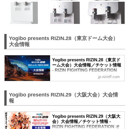
Yogibo presents RIZIN.28（東京ドーム大会）
大会情報
Yogibo presents RIZIN.28（東京ド
ーム大会）大会情報／チケット情報
- RIZIN FIGHTING FEDERATION
オフィシャルサイト
jp.rizinff.com
更新情報
【5/31更新】車いす席の変更と返金対応
のお知らせ
Yogibo presents RIZIN.29（大阪大会）大会情
演出上の変更により、車いす席の券種がS
報
席→A席に変更となりました。
車いすで観戦されるS席をご購入済みのお
客様には当日差額をご返金致します。恐
Yogibo presents RIZIN.29（大阪大
れ入りますが入場時にお近くの係員にお
会）大会情報／チケット情報 -
RIZIN FIGHTING FEDERATION オ
申し出下さいますよう、お願い致しま