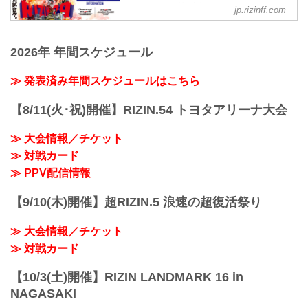
フィシャルサイト
す。返金受付までご案内致します。返金
jp.rizinff.com
手続きに関しましては、当日会場のみで
【5/12更新】開催日延期に関して
の対応とさせて頂きます。ご了承の程宜
5月30日（日）丸善インテックアリーナ大
しくお願い致します。
2026年 年間スケジュール
阪にて開催を予定しておりましたYogibo
【4/23更新】開催日延期に関して
presents RIZIN.29の開催日が、6月27日
5月23日（日）東京ドームにて開催を予定
（日）へ延期となりました。（ご購入の
≫ 発表済み年間スケジュールはこちら
しておりました...
チケットは延期日程にそのままご利用に
なれます。）
【8/11(火･祝)開催】RIZIN.54 トヨタアリーナ大会
開催日延期に伴うチケットの払戻しに関
しては以下のページをご確認ください。
≫ 大会情報／チケット
各プレイガイド払戻し期間 一覧
≫ 対戦カード
イープラス：5月18日（火）12:00 〜 5月
24日（月）18:00
≫ PPV配信情報
チケットぴあ：5月18日（火）10:00 〜 5
月24...
【9/10(木)開催】超RIZIN.5 浪速の超復活祭り
≫ 大会情報／チケット
≫ 対戦カード
【10/3(土)開催】RIZIN LANDMARK 16 in
NAGASAKI