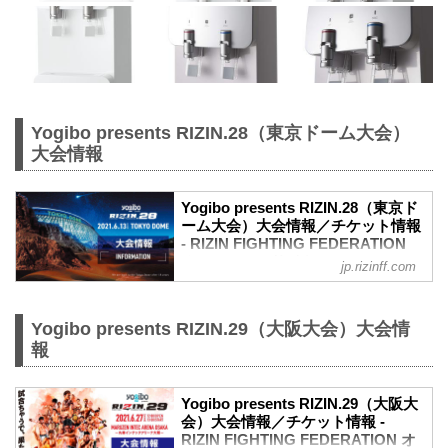
Yogibo presents RIZIN.28（東京ドーム大会）
大会情報
Yogibo presents RIZIN.28（東京ド
ーム大会）大会情報／チケット情報
- RIZIN FIGHTING FEDERATION
オフィシャルサイト
jp.rizinff.com
更新情報
【5/31更新】車いす席の変更と返金対応
のお知らせ
Yogibo presents RIZIN.29（大阪大会）大会情
演出上の変更により、車いす席の券種がS
報
席→A席に変更となりました。
車いすで観戦されるS席をご購入済みのお
客様には当日差額をご返金致します。恐
Yogibo presents RIZIN.29（大阪大
れ入りますが入場時にお近くの係員にお
会）大会情報／チケット情報 -
RIZIN FIGHTING FEDERATION オ
申し出下さいますよう、お願い致しま