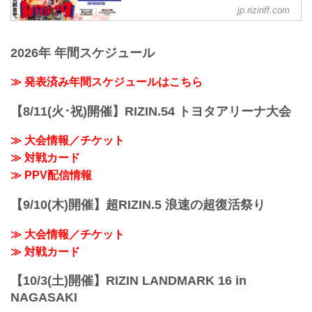
フィシャルサイト
す。返金受付までご案内致します。返金
jp.rizinff.com
手続きに関しましては、当日会場のみで
【5/12更新】開催日延期に関して
の対応とさせて頂きます。ご了承の程宜
5月30日（日）丸善インテックアリーナ大
しくお願い致します。
2026年 年間スケジュール
阪にて開催を予定しておりましたYogibo
【4/23更新】開催日延期に関して
presents RIZIN.29の開催日が、6月27日
5月23日（日）東京ドームにて開催を予定
（日）へ延期となりました。（ご購入の
≫ 発表済み年間スケジュールはこちら
しておりました...
チケットは延期日程にそのままご利用に
なれます。）
【8/11(火･祝)開催】RIZIN.54 トヨタアリーナ大会
開催日延期に伴うチケットの払戻しに関
しては以下のページをご確認ください。
≫ 大会情報／チケット
各プレイガイド払戻し期間 一覧
≫ 対戦カード
イープラス：5月18日（火）12:00 〜 5月
24日（月）18:00
≫ PPV配信情報
チケットぴあ：5月18日（火）10:00 〜 5
月24...
【9/10(木)開催】超RIZIN.5 浪速の超復活祭り
≫ 大会情報／チケット
≫ 対戦カード
【10/3(土)開催】RIZIN LANDMARK 16 in
NAGASAKI