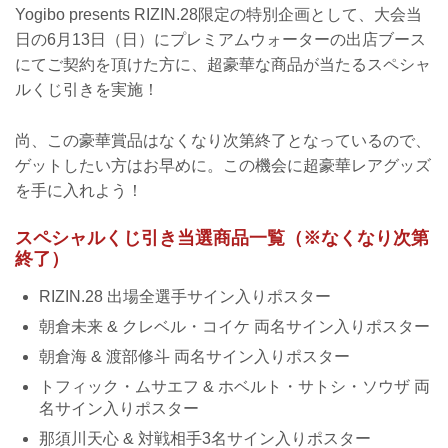
Yogibo presents RIZIN.28限定の特別企画として、大会当
日の6月13日（日）にプレミアムウォーターの出店ブース
にてご契約を頂けた方に、超豪華な商品が当たるスペシャ
ルくじ引きを実施！
尚、この豪華賞品はなくなり次第終了となっているので、
ゲットしたい方はお早めに。この機会に超豪華レアグッズ
を手に入れよう！
スペシャルくじ引き当選商品一覧（※なくなり次第
終了）
RIZIN.28 出場全選手サイン入りポスター
朝倉未来 & クレベル・コイケ 両名サイン入りポスター
朝倉海 & 渡部修斗 両名サイン入りポスター
トフィック・ムサエフ & ホベルト・サトシ・ソウザ 両
名サイン入りポスター
那須川天心 & 対戦相手3名サイン入りポスター