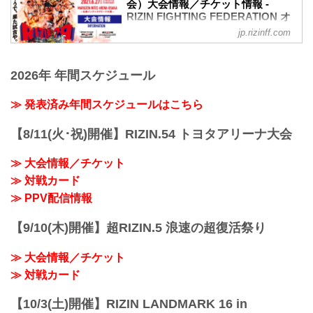
れ入りますが入場時にお近くの係員にお
会）大会情報／チケット情報 -
RIZIN FIGHTING FEDERATION オ
申し出下さいますよう、お願い致しま
フィシャルサイト
す。返金受付までご案内致します。返金
jp.rizinff.com
手続きに関しましては、当日会場のみで
【5/12更新】開催日延期に関して
の対応とさせて頂きます。ご了承の程宜
5月30日（日）丸善インテックアリーナ大
しくお願い致します。
2026年 年間スケジュール
阪にて開催を予定しておりましたYogibo
【4/23更新】開催日延期に関して
presents RIZIN.29の開催日が、6月27日
5月23日（日）東京ドームにて開催を予定
（日）へ延期となりました。（ご購入の
≫ 発表済み年間スケジュールはこちら
しておりました...
チケットは延期日程にそのままご利用に
なれます。）
【8/11(火･祝)開催】RIZIN.54 トヨタアリーナ大会
開催日延期に伴うチケットの払戻しに関
しては以下のページをご確認ください。
≫ 大会情報／チケット
各プレイガイド払戻し期間 一覧
≫ 対戦カード
イープラス：5月18日（火）12:00 〜 5月
24日（月）18:00
≫ PPV配信情報
チケットぴあ：5月18日（火）10:00 〜 5
月24...
【9/10(木)開催】超RIZIN.5 浪速の超復活祭り
≫ 大会情報／チケット
≫ 対戦カード
【10/3(土)開催】RIZIN LANDMARK 16 in