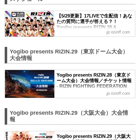
【5/29更新】17LIVEで生配信！あな
たの質問に選手が答える？！
Yogibo presents RIZIN.28 &
jp.rizinff.com
RIZIN.29 公開練習 - RIZIN
FIGHTING FEDERATION オフィシ
ャルサイト
Yogibo presents RIZIN.29（東京ドーム大会）
東京ドームで開催されるYogibo presents
大会情報
RIZIN.28と、丸善インテックアリーナ大
阪で開催されるYogibo presents RIZIN.29
に出場する選手たちの公開練習を、
Yogibo presents RIZIN.28（東京ド
17LIVEで生配信することが決定！
ーム大会）大会情報／チケット情報
公開練習の様子はRIZIN FF イチナナ公式
- RIZIN FIGHTING FEDERATION
アカウントから生配信され、選手への質
オフィシャルサイト
jp.rizinff.com
疑応答も行われる予定だ！選手への質疑
応答の際には、ライブ配信中に寄せられ
更新情報
たコメントを選手に質問すること
【5/31更新】車いす席の変更と返金対応
も…！？
のお知らせ
Yogibo presents RIZIN.29（大阪大会）大会情
大会を間近に控えた選手たちの練習風
演出上の変更により、車いす席の券種がS
報
景、質疑応答の様子を是非ライブ配信
席→A席に変更となりました。
で...
車いすで観戦されるS席をご購入済みのお
客様には当日差額をご返金致します。恐
Yogibo presents RIZIN.29（大阪大