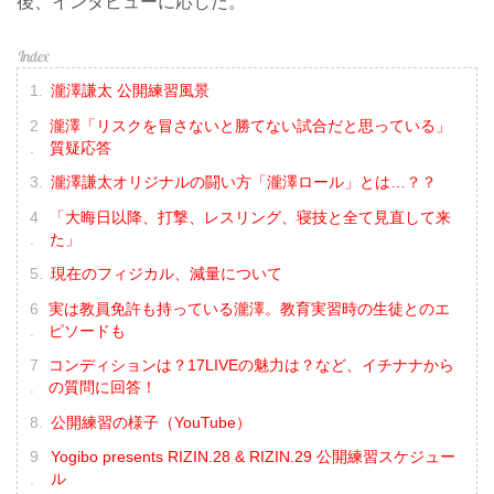
後、インタビューに応じた。
瀧澤謙太 公開練習風景
瀧澤「リスクを冒さないと勝てない試合だと思っている」
質疑応答
瀧澤謙太オリジナルの闘い方「瀧澤ロール」とは…？？
「大晦日以降、打撃、レスリング、寝技と全て見直して来
た」
現在のフィジカル、減量について
実は教員免許も持っている瀧澤。教育実習時の生徒とのエ
ピソードも
コンディションは？17LIVEの魅力は？など、イチナナから
の質問に回答！
公開練習の様子（YouTube）
Yogibo presents RIZIN.28 & RIZIN.29 公開練習スケジュー
ル