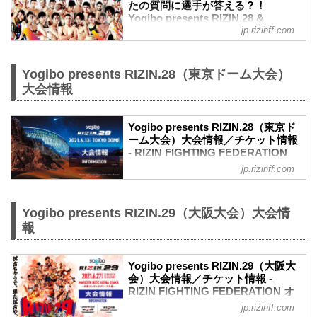
たの質問に選手が答える？！
Yogibo presents RIZIN.28 &
jp.rizinff.com
RIZIN.29 公開練習 - RIZIN
FIGHTING FEDERATION オフィシ
ャルサイト
Yogibo presents RIZIN.28（東京ドーム大会）
東京ドームで開催されるYogibo presents
大会情報
RIZIN.28と、丸善インテックアリーナ大
阪で開催されるYogibo presents RIZIN.29
に出場する選手たちの公開練習を、
Yogibo presents RIZIN.28（東京ド
17LIVEで生配信することが決定！
ーム大会）大会情報／チケット情報
公開練習の様子はRIZIN FF イチナナ公式
- RIZIN FIGHTING FEDERATION
アカウントから生配信され、選手への質
オフィシャルサイト
jp.rizinff.com
疑応答も行われる予定だ！選手への質疑
応答の際には、ライブ配信中に寄せられ
更新情報
たコメントを選手に質問すること
【5/31更新】車いす席の変更と返金対応
も…！？
のお知らせ
Yogibo presents RIZIN.29（大阪大会）大会情
大会を間近に控えた選手たちの練習風
演出上の変更により、車いす席の券種がS
報
景、質疑応答の様子を是非ライブ配信
席→A席に変更となりました。
で...
車いすで観戦されるS席をご購入済みのお
客様には当日差額をご返金致します。恐
Yogibo presents RIZIN.29（大阪大
れ入りますが入場時にお近くの係員にお
会）大会情報／チケット情報 -
RIZIN FIGHTING FEDERATION オ
申し出下さいますよう、お願い致しま
フィシャルサイト
す。返金受付までご案内致します。返金
jp.rizinff.com