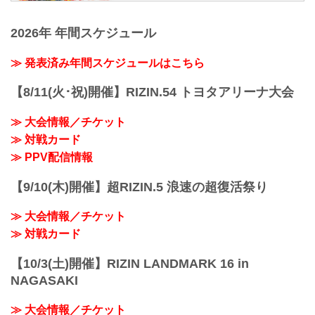
手続きに関しましては、当日会場のみで
【5/12更新】開催日延期に関して
の対応とさせて頂きます。ご了承の程宜
5月30日（日）丸善インテックアリーナ大
しくお願い致します。
2026年 年間スケジュール
阪にて開催を予定しておりましたYogibo
【4/23更新】開催日延期に関して
presents RIZIN.29の開催日が、6月27日
5月23日（日）東京ドームにて開催を予定
（日）へ延期となりました。（ご購入の
≫ 発表済み年間スケジュールはこちら
しておりました...
チケットは延期日程にそのままご利用に
なれます。）
【8/11(火･祝)開催】RIZIN.54 トヨタアリーナ大会
開催日延期に伴うチケットの払戻しに関
しては以下のページをご確認ください。
≫ 大会情報／チケット
各プレイガイド払戻し期間 一覧
≫ 対戦カード
イープラス：5月18日（火）12:00 〜 5月
24日（月）18:00
≫ PPV配信情報
チケットぴあ：5月18日（火）10:00 〜 5
月24...
【9/10(木)開催】超RIZIN.5 浪速の超復活祭り
≫ 大会情報／チケット
≫ 対戦カード
【10/3(土)開催】RIZIN LANDMARK 16 in
NAGASAKI
≫ 大会情報／チケット