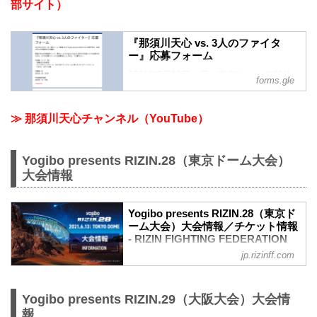
部サイト）
『那須川天心 vs. 3人のファイタ
ー』応募フォーム
2021年6月13日（日）東京ドームで開催
forms.gle
されるYogibo presents RIZIN.28に出場予
定の、那須川天心の対戦相手を大募集！
那須川天心の対戦相手として、東京ドー
≫ 那須川天心チャンネル（YouTube）
ムでYogibo presents RIZIN.28を盛り上げ
る自信のある方は、以下の応募フォーム
に必要事項をご入力の上、ご応募下さ
Yogibo presents RIZIN.28（東京ドーム大会）
い。
大会情報
▼体重・ルール（仮）
・体重は60.0kg前後
・キックボクシングルール、またはボク
Yogibo presents RIZIN.28（東京ド
シングルールに準じたスタンディングル
ーム大会）大会情報／チケット情報
ール
- RIZIN FIGHTING FEDERATION
・1名3分、1Rずつ対戦
オフィシャルサイト
jp.rizinff.com
▼募集〆切
更新情報
6月6日...
【5/31更新】車いす席の変更と返金対応
のお知らせ
Yogibo presents RIZIN.29（大阪大会）大会情
演出上の変更により、車いす席の券種がS
報