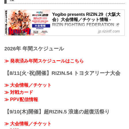
席→A席に変更となりました。
車いすで観戦されるS席をご購入済みのお
客様には当日差額をご返金致します。恐
Yogibo presents RIZIN.29（大阪大
れ入りますが入場時にお近くの係員にお
会）大会情報／チケット情報 -
RIZIN FIGHTING FEDERATION オ
申し出下さいますよう、お願い致しま
フィシャルサイト
す。返金受付までご案内致します。返金
jp.rizinff.com
手続きに関しましては、当日会場のみで
【5/12更新】開催日延期に関して
の対応とさせて頂きます。ご了承の程宜
5月30日（日）丸善インテックアリーナ大
しくお願い致します。
2026年 年間スケジュール
阪にて開催を予定しておりましたYogibo
【4/23更新】開催日延期に関して
presents RIZIN.29の開催日が、6月27日
5月23日（日）東京ドームにて開催を予定
（日）へ延期となりました。（ご購入の
≫ 発表済み年間スケジュールはこちら
しておりました...
チケットは延期日程にそのままご利用に
なれます。）
【8/11(火･祝)開催】RIZIN.54 トヨタアリーナ大会
開催日延期に伴うチケットの払戻しに関
しては以下のページをご確認ください。
≫ 大会情報／チケット
各プレイガイド払戻し期間 一覧
≫ 対戦カード
イープラス：5月18日（火）12:00 〜 5月
24日（月）18:00
≫ PPV配信情報
チケットぴあ：5月18日（火）10:00 〜 5
月24...
【9/10(木)開催】超RIZIN.5 浪速の超復活祭り
≫ 大会情報／チケット