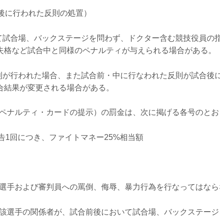
後に行われた反則の処置）
いて試合場、バックステージを問わず、ドクター含む競技役員の
失格など試合中と同様のペナルティが与えられる場合がある。
反則が行われた場合、また試合前・中に行なわれた反則が試合後
合結果が変更される場合がある。
ペナルティ・カードの提示）の罰金は、次に掲げる各号のとお
宣告1回につき、ファイトマネー25%相当額
）
相手選手および審判員への罵倒、侮辱、暴力行為を行なってはなら
び当該選手の関係者が、試合前後において試合場、バックステー