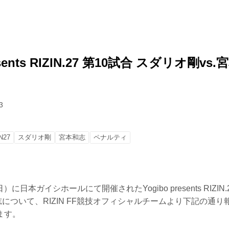
resents RIZIN.27 第10試合 スダリオ剛v
3
N27
スダリオ剛
宮本和志
ペナルティ
日）に日本ガイシホールにて開催されたYogibo presents RIZIN
本和志について、RIZIN FF競技オフィシャルチームより下記の通
ます。