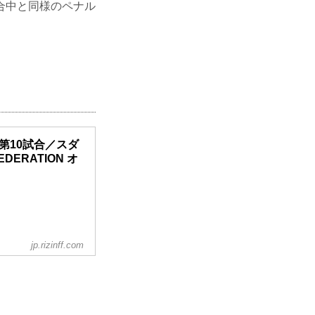
合中と同様のペナル
7 第10試合／スダ
FEDERATION オ
jp.rizinff.com
レートを合わせ、こ