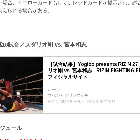
い場合、イエローカードもしくはレッドカードが提示され、試
与えられる場合がある。
0試合／スダリオ剛 vs. 宮本和志
【試合結果】Yogibo presents RIZIN.2
リオ剛 vs. 宮本和志 - RIZIN FIGHTING 
フィシャルサイト
ルール
スペシャルワンマッチ
RIZIN MMAルール：5分 3R ※肘あり
試合結果
（WIN）スダリオ剛 vs. 宮本和志（LOSE）
1R 0分08秒 KO（スタンドパンチ）
入場
ケジュール
ROUND 1
宮本は開始すぐに突進するが、スダリオは右スト