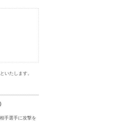
とといたします。
）
ず相手選手に攻撃を