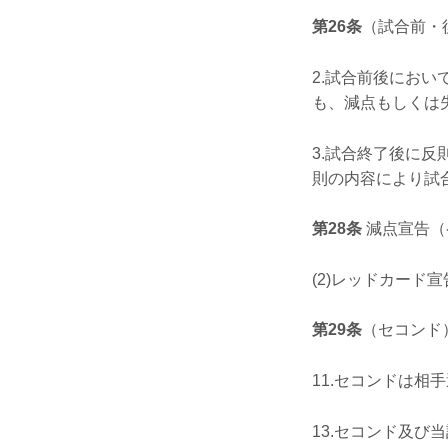
第26条
（試合前・
2.試合前後にお
も、減点もしくは
3.試合終了後に
則の内容により試
第28条
減点宣告（
(2)レッドカード
第29条
（セコンド
11.セコンドは
13.セコンド及