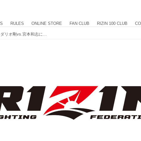
US
RULES
ONLINE STORE
FAN CLUB
RIZIN 100 CLUB
CO
Yogibo presents RIZIN.27 第10試合 スダリオ剛vs.宮本和志について