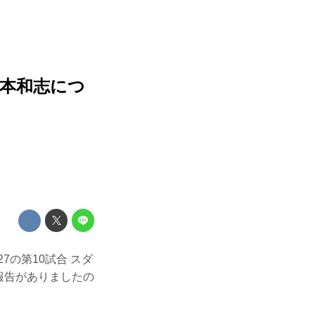
s.宮本和志につ
.27の第10試合 スダ
り報告がありましたの