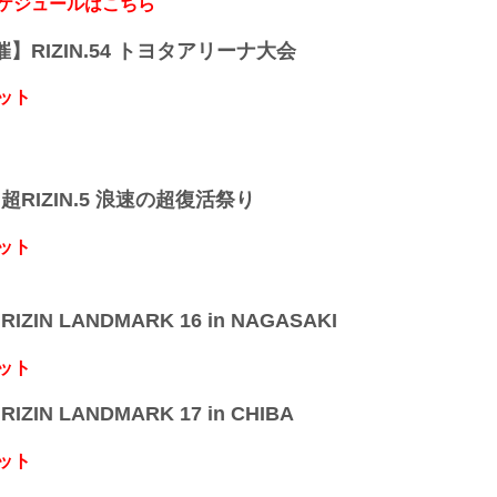
スケジュールはこちら
れは直撃できなかったが、前腕で宮本を押し倒す
立ち上がった宮本だが、背を向けた形で立ってし
開催】RIZIN.54 トヨタアリーナ大会
オは右フックで直撃。
倒れたところをさらに鉄槌で襲い、ゴング後もス
まいリング上は両軍入り乱れて騒然...
ット
】超RIZIN.5 浪速の超復活祭り
ット
IZIN LANDMARK 16 in NAGASAKI
ット
IZIN LANDMARK 17 in CHIBA
ット