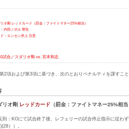
リオ剛 レッドカード（罰金：ファイトマネー25%相当）
・内田ノボル 警告
ド・エンセン井上 注意
試合／スダリオ剛 vs. 宮本和志
条 第2項および第3項に基づき、次のとおりペナルティを課すこ
容
ダリオ剛
レッドカード
（罰金：ファイトマネー25%相当
反則：KOにて試合終了後、レフェリーの試合停止指示に従わ
)(28））。