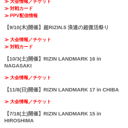
≫ 大会情報／チケット
た禁止事項を設けるなどの取り組みを行
っておりますので、ご案内いたします。
≫ 対戦カード
皆さまには大変ご不便をおかけいたしま
≫ PPV配信情報
すが、安心してご来場・ご観戦いただけ
ますよう努めてまいりますので、何卒ご
【9/10(木)開催】超RIZIN.5 浪速の超復活祭り
理解とご協力のほどよろしくお願いいた
します。
≫ 大会情報／チケット
※なおこれらの内容は、今後...
≫ 対戦カード
【10/3(土)開催】RIZIN LANDMARK 16 in
NAGASAKI
≫ 大会情報／チケット
【11/8(日)開催】RIZIN LANDMARK 17 in CHIBA
≫ 大会情報／チケット
【7/18(土)開催】RIZIN LANDMARK 15 in
HIROSHIMA