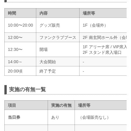
時間
内容
場所等
10:00〜20:00
グッズ販売
1F（会場外）
12:00〜
ファンクラブブース
2F 南玄関ホール外（会場
1F アリーナ席 / VIP席入
12:30〜
開場
2F スタンド席入場口
14:00～
大会開始
-
20:00頃
終了予定
-
実施の有無一覧
項目
実施の有無
場所等
当日券
あり
（会場販売なし）