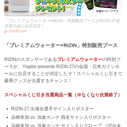
「プレミアムウォーター×RIZIN」特別販売ブースがRIZIN.27名
古屋大会に出店決定！
jp.rizinff.com
「プレミアムウォーター×RIZIN」特別販売ブース
RIZINのスポンサーである
プレミアムウォーター
の特別ブ
ースが、Yogibo presents RIZIN.27の会場・日本ガイシホ
ールに出店することが決定したぞ！スペシャルくじ引きで
豪華グッズが当選するチャンス！
スペシャルくじ引き当選商品一覧（※なくなり次第終了）
RIZIN.27 出場全選手サイン入りポスター
浜崎朱加 vs. 浅倉カンナ 両名サイン入りポスター
浜崎朱加 vs. 浅倉カンナ サイン入りグローブ （試合未