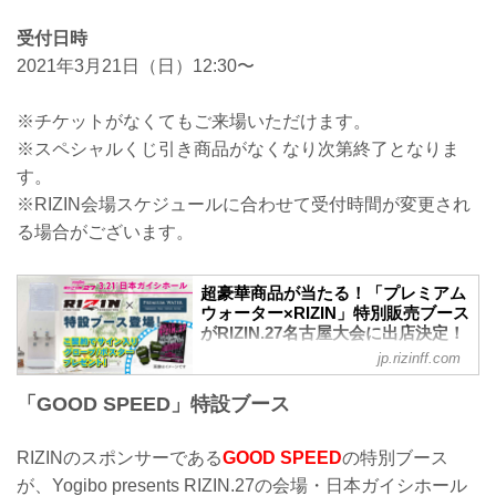
受付日時
2021年3月21日（日）12:30〜
※チケットがなくてもご来場いただけます。
※スペシャルくじ引き商品がなくなり次第終了となりま
す。
※RIZIN会場スケジュールに合わせて受付時間が変更され
る場合がございます。
超豪華商品が当たる！「プレミアム
ウォーター×RIZIN」特別販売ブース
がRIZIN.27名古屋大会に出店決定！
- RIZIN FIGHTING FEDERATION
jp.rizinff.com
オフィシャルサイト
「GOOD SPEED」特設ブース
RIZINのスポンサーであるプレミアムウォ
ーターの特別ブースが、Yogibo presents
RIZIN.27の会場・日本ガイシホールに出
RIZINのスポンサーである
GOOD SPEED
の特別ブース
店することが決定したぞ！スペシャルく
が、Yogibo presents RIZIN.27の会場・日本ガイシホール
じ引きで豪華グッズが当選するチャン