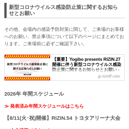
新型コロナウイルス感染防止策に関するお知ら
せとお願い
その他、会場内の感染予防対策に関して、ご来場のお客様
へのお願い、禁止事項について以下のページにまとめてお
ります。ご来場前に必ずご確認下さい。
【重要】Yogibo presents RIZIN.27
開催に伴う新型コロナウイルス感染
防止策に関するお知らせとお願い -
RIZIN FIGHTING FEDERATION オ
jp.rizinff.com
フィシャルサイト
※お願い※
チケットご購入前に、必ずご確認くださ
2026年 年間スケジュール
い。
RIZINではイベント開催に際し、日本スポ
≫ 発表済み年間スケジュールはこちら
ーツ協会が作成した「スポーツイベント
の再開に向けた感染拡大予防ガイドライ
【8/11(火･祝)開催】RIZIN.54 トヨタアリーナ大会
ン」に基づき、新型コロナウイルス感染
防止の為、チケット販売方法の変更、ま