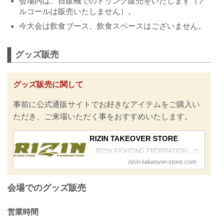
会場内は、自販機でのドリンク販売をいたします（ア
ルコールは販売いたしません）。
今大会は飲食ブース、飲食スペースはございません。
グッズ販売
グッズ販売に関して
事前に公式通販サイトでお好きなアイテムをご購入い
ただき、ご来場いただく事をおすすめいたします。
RIZIN TAKEOVER STORE
「RIZIN FIGHTING FRDRRATION」の
公式グッズ販売サイトです。
rizin-takeover-store.com
競技選手とのコラボレーションやイベ
ント限定アイテムなど、RIZINファンの
会場でのグッズ販売
みならず、様々な方にご満足いただけ
るラインナップを販売いたします。
営業時間