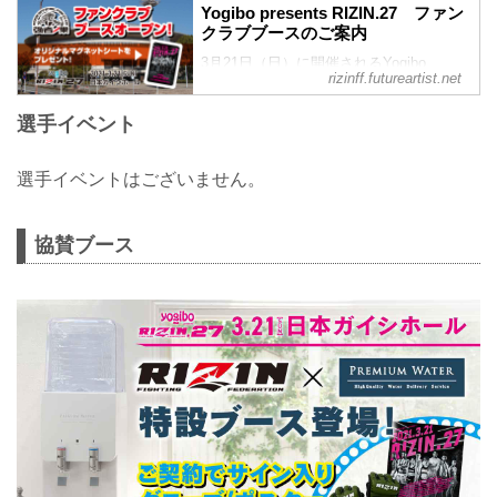
Yogibo presents RIZIN.27 ファン
クラブブースのご案内
3月21日（日）に開催されるYogibo
rizinff.futureartist.net
presents RIZIN.27にて、RIZIN FF オフィ
シャルファンクラブ 強者ノ巣会員専用ブ
選手イベント
ースがオープン！ブースでは大会オリジ
ナルグッズをプレゼント！ご来場の方は
ぜひお立ち寄り下さい！【
選手イベントはございません。
協賛ブース