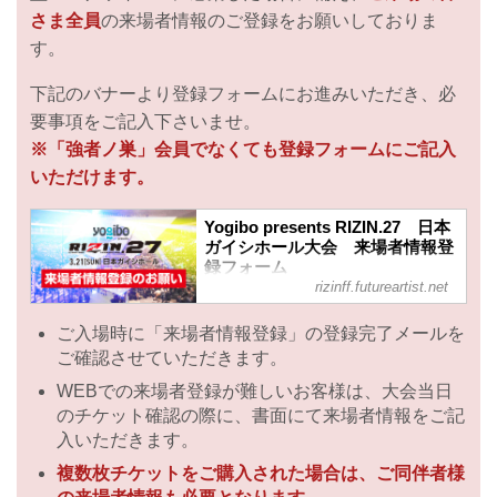
さま全員
の来場者情報のご登録をお願いしておりま
す。
下記のバナーより登録フォームにお進みいただき、必
要事項をご記入下さいませ。
※「強者ノ巣」会員でなくても登録フォームにご記入
いただけます。
Yogibo presents RIZIN.27 日本
ガイシホール大会 来場者情報登
録フォーム
rizinff.futureartist.net
RIZIN FIGHTING FEDERATION が運
営するオフィシャルファンクラブサイ
ご入場時に「来場者情報登録」の登録完了メールを
ト強者ノ巣です。
ご確認させていただきます。
WEBでの来場者登録が難しいお客様は、大会当日
のチケット確認の際に、書面にて来場者情報をご記
入いただきます。
複数枚チケットをご購入された場合は、ご同伴者様