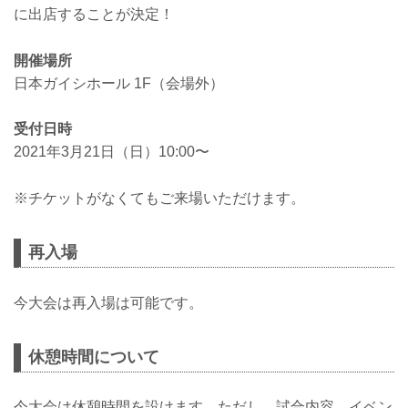
ス！
に出店することが決定！
出店ブースでご契約いただくと超豪華商
品が当たる！
開催場所
Yogibo presents RIZIN.27限定の特別企画
として、大会当日の3月21日（日）にプレ
日本ガイシホール 1F（会場外）
ミアムウォーターの出店ブースにてご契
約を頂けた方に、超豪華な商品が当たる
受付日時
スペシャルくじ引きを実施！
尚、この豪華賞品はなくなり...
2021年3月21日（日）10:00〜
※チケットがなくてもご来場いただけます。
再入場
今大会は再入場は可能です。
休憩時間について
今大会は休憩時間を設けます。ただし、試合内容、イベン