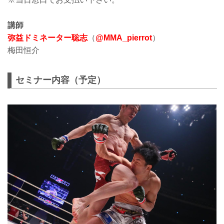
講師
弥益ドミネーター聡志
（
@MMA_pierrot
）
梅田恒介
セミナー内容（予定）