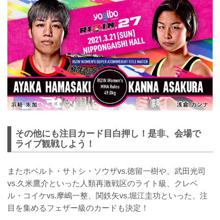
その他にも注目カード目白押し！是非、会場で
ライブ観戦しよう！
またホベルト・サトシ・ソウザvs.徳留一樹や、武田光司
vs.久米鷹介といった人類再激戦区のライト級、クレベ
ル・コイケvs.摩嶋一整、関鉄矢vs.堀江圭功といった、注
目を集めるフェザー級のカードも決定！