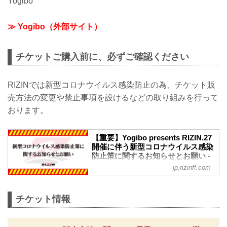
Yogibo
≫ Yogibo（外部サイト）
チケットご購入前に、必ずご確認ください
RIZINでは新型コロナウイルス感染防止の為、チケット販
売方法の変更や禁止事項を設けるなどの取り組みを行って
おります。
【重要】Yogibo presents RIZIN.27
開催に伴う新型コロナウイルス感染
防止策に関するお知らせとお願い -
RIZIN FIGHTING FEDERATION オ
jp.rizinff.com
フィシャルサイト
※お願い※
チケットご購入前に、必ずご確認くださ
チケット情報
い。
RIZINではイベント開催に際し、日本スポ
ーツ協会が作成した「スポーツイベント