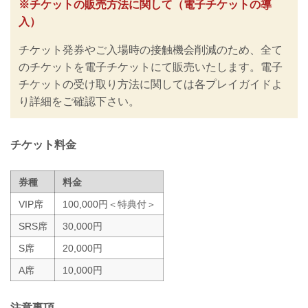
※チケットの販売方法に関して（電子チケットの導
の再開に向けた感染拡大予防ガイドライ
入）
ン」に基づき、新型コロナウイルス感染
防止の為、チケット販売方法の変更、ま
チケット発券やご入場時の接触機会削減のため、全て
た禁止事項を設けるなどの取り組みを行
っておりますので、ご案内いたします。
のチケットを電子チケットにて販売いたします。電子
皆さまには大変ご不便をおかけいたしま
チケットの受け取り方法に関しては各プレイガイドよ
すが、安心してご来場・ご観戦いただけ
り詳細をご確認下さい。
ますよう努めてまいりますので、何卒ご
理解とご協力のほどよろしくお願いいた
します。
※なおこれらの内容は、今後...
チケット料金
券種
料金
VIP席
100,000円＜特典付＞
SRS席
30,000円
S席
20,000円
A席
10,000円
注意事項