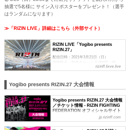
抽選で5名様に サイン入りポスターをプレゼント！（選手
はランダムになります）
≫「RIZIN LIVE」詳細はこちら（外部サイト）
RIZIN LIVE「Yogibo presents
RIZIN.27」
配信日時：2021年3月21日（日）
視聴料金：前売チケット 5,000円（税
rizinff.lixve.live
込）/ 当日チケット 5,500円（税込）
Yogibo presents RIZIN.27 大会情報
Yogibo presents RIZIN.27 大会情報
／チケット情報 - RIZIN FIGHTING
FEDERATION オフィシャルサイト
jp.rizinff.com
大会概要
名称
Yogibo presents RIZIN.27