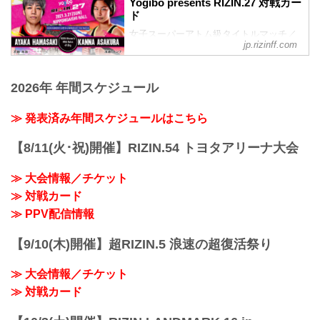
Yogibo presents RIZIN.27 対戦カー
日時
ド
2021年3月21日（日）12:30開場（予定）
女子スーパーアトム級タイトルマッチ／
／14:00開始（予定）
jp.rizinff.com
浜崎朱加 vs. 浅倉カンナ
※ 開始時間は予定です。決定次第RIZIN
RIZIN 女子MMAルール：5分
FFオフィシャルサイトにてご案内しま
3R（49.0kg）
す。
2026年 年間スケジュール
※肘あり
終了予定時間
浜崎朱加 vs. 浅倉カンナ
20:00頃
≫ RIZIN LIVEの詳細と応援コードはこち
≫ 発表済み年間スケジュールはこちら
※試合内容、イベント進行によって終了
ら（外部サイト）
予定時間が前後することがありますので
スペシャルワンマッチ／ホベルト・サト
【8/11(火･祝)開催】RIZIN.54 トヨタアリーナ大会
ご了承ください。
シ・ソウザ vs. 徳留一樹
会場
RIZIN MMAルール：5分 3R（71.0kg）
日本ガイシホール（名古屋市総合体育
≫ 大会情報／チケット
※肘あり
館）
≫ 対戦カード
ホベルト・サトシ・ソウザ vs. 徳留一樹
≫ 日本ガイシホール（外部サイト）
≫ 全試合リアルタイム生配信！RIZIN
≫ PPV配信情報
JR東海道本線「笠寺」駅下車、連絡橋で
LIVEはこちら（外部サイト）
徒歩3分
スペシャルワンマ...
名古屋鉄道 名...
【9/10(木)開催】超RIZIN.5 浪速の超復活祭り
≫ 大会情報／チケット
≫ 対戦カード