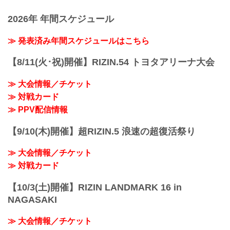
Yogibo presents RIZIN.27
2026年 年間スケジュール
日時
2021年3月21日（日）12:30開場（予定）
／14:00開始（予定）
≫ 発表済み年間スケジュールはこちら
※ 開始時間は予定です。決定次第RIZIN
FFオフィシャルサイトにてご案内しま
【8/11(火･祝)開催】RIZIN.54 トヨタアリーナ大会
す。
終了予定時間
≫ 大会情報／チケット
20:00頃
≫ 対戦カード
※試合内容、イベント進行によって終了
予定時間が前後することがありますので
≫ PPV配信情報
ご了承ください。
会場
【9/10(木)開催】超RIZIN.5 浪速の超復活祭り
日本ガイシホール（名古屋市総合体育
館）
≫ 大会情報／チケット
≫ 日本ガイシホール（外部サイト）
JR東海道本線「笠寺」駅下車、連絡橋で
≫ 対戦カード
徒歩3分
名古屋鉄道 名...
【10/3(土)開催】RIZIN LANDMARK 16 in
NAGASAKI
≫ 大会情報／チケット