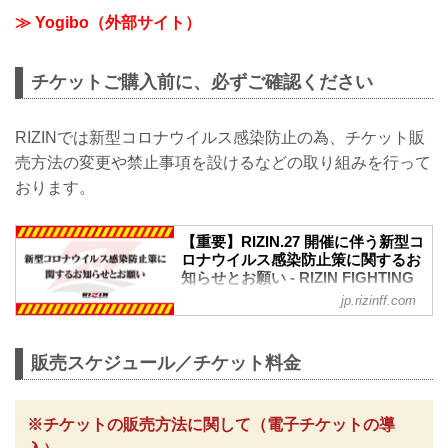
≫ Yogibo（外部サイト）
チケットご購入前に、必ずご確認ください
RIZINでは新型コロナウイルス感染防止の為、チケット販
売方法の変更や禁止事項を設けるなどの取り組みを行って
おります。
【重要】RIZIN.27 開催に伴う新型コ
ロナウイルス感染防止策に関するお
知らせとお願い - RIZIN FIGHTING
FEDERATION オフィシャルサイト
jp.rizinff.com
※お願い※
チケットご購入前に、必ずご確認くださ
い。
販売スケジュール／チケット料金
RIZINではイベント開催に際し、日本スポ
ーツ協会が作成した「スポーツイベント
の再開に向けた感染拡大予防ガイドライ
※チケットの販売方法に関して（電子チケットの導
ン」に基づき、新型コロナウイルス感染