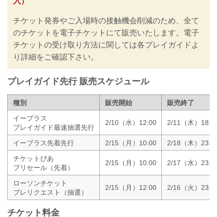
入）
防止の為、チケット販売方法の変更、ま
た禁止事項を設けるなどの取り組みを行
チケット発券やご入場時の接触機会削減のため、全て
っておりますので、ご案内いたします。
皆さまには大変ご不便をおかけいたしま
のチケットを電子チケットにて販売いたします。電子
すが、安心してご来場・ご観戦いただけ
チケットの受け取り方法に関しては各プレイガイドよ
ますよう努めてまいりますので、何卒ご
り詳細をご確認下さい。
理解とご協力のほどよろしくお願いいた
します。
※なおこれらの内容は、今後...
プレイガイド先行 販売スケジュール
種別
販売開始
販売終了
イープラス
2/10（水）12:00
2/11（木）18:0
プレイガイド最速抽選先行
イープラス先着先行
2/15（月）10:00
2/18（木）23:4
チケットぴあ
2/15（月）10:00
2/17（水）23:5
プリセール（先着）
ローソンチケット
2/15（月）12:00
2/16（火）23:5
プレリクエスト（抽選）
チケット料金