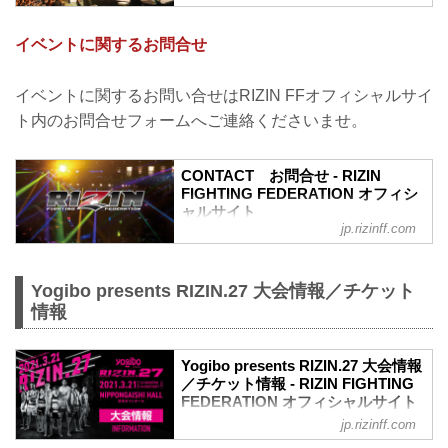
チケットに関してよくあるご質問
Q1. より良い席で観戦したいのですが、
イベントに関するお問合せ
どの先行でチケットを買うと一番良い席
で見れますか？
A. ①ファンクラブ先行（超強者→強者）
イベントに関するお問い合せはRIZIN FFオフィシャルサイ
→ ②オフィシャル系の先行（オフィシャ
ト内のお問合せフォームへご連絡くださいませ。
ルサイト先行・番組・チラシ等 順不同）
→ ③プレイガイドの一般発売。こちらの
順番となります。
CONTACT お問合せ - RIZIN
※予約流れや演出の変更などで前後する
FIGHTING FEDERATION オフィシ
場合があります。
ャルサイト
※選手応援シートは大会毎に異なり、こ
jp.rizinff.com
RIZIN FIGHTING FEDERATION オフィシ
の順番には含まれていません。
ャルサイトへのお問い合わせはこちら -
※超強者会...
格闘技イベント「RIZIN」（ライジン）と
Yogibo presents RIZIN.27 大会情報／チケット
「RIZIN FIGHTING FEDERATION」（ラ
情報
イジン ファイティング フェデレーショ
ン）の情報・加盟団体について発信して
いきます。
Yogibo presents RIZIN.27 大会情報
／チケット情報 - RIZIN FIGHTING
FEDERATION オフィシャルサイト
jp.rizinff.com
大会概要
名称