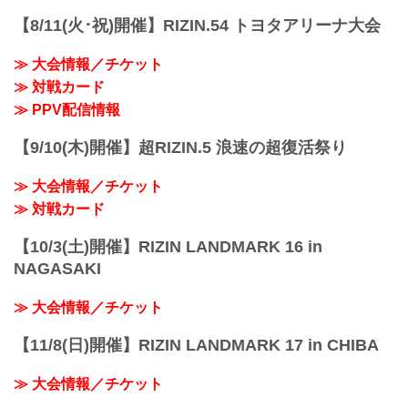
※ 開始時間は予定です。決定次第RIZIN
FFオフィシャルサイトにてご案内しま
【8/11(火･祝)開催】RIZIN.54 トヨタアリーナ大会
す。
終了予定時間
≫ 大会情報／チケット
20:00頃
≫ 対戦カード
※試合内容、イベント進行によって終了
予定時間が前後することがありますので
≫ PPV配信情報
ご了承ください。
会場
【9/10(木)開催】超RIZIN.5 浪速の超復活祭り
日本ガイシホール（名古屋市総合体育
館）
≫ 大会情報／チケット
≫ 日本ガイシホール（外部サイト）
JR東海道本線「笠寺」駅下車、連絡橋で
≫ 対戦カード
徒歩3分
名古屋鉄道 名古屋本線「本笠寺」駅下
【10/3(土)開催】RIZIN LANDMARK 16 in
車、徒歩1...
NAGASAKI
≫ 大会情報／チケット
【11/8(日)開催】RIZIN LANDMARK 17 in CHIBA
≫ 大会情報／チケット