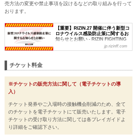
売方法の変更や禁止事項を設けるなどの取り組みを行って
おります。
【重要】RIZIN.27 開催に伴う新型コ
ロナウイルス感染防止策に関するお
知らせとお願い - RIZIN FIGHTING
FEDERATION オフィシャルサイト
jp.rizinff.com
※お願い※
チケットご購入前に、必ずご確認くださ
い。
チケット料金
RIZINではイベント開催に際し、日本スポ
ーツ協会が作成した「スポーツイベント
の再開に向けた感染拡大予防ガイドライ
※チケットの販売方法に関して（電子チケットの導
ン」に基づき、新型コロナウイルス感染
入）
防止の為、チケット販売方法の変更、ま
た禁止事項を設けるなどの取り組みを行
チケット発券やご入場時の接触機会削減のため、全て
っておりますので、ご案内いたします。
皆さまには大変ご不便をおかけいたしま
のチケットを電子チケットにて販売いたします。電子
すが、安心してご来場・ご観戦いただけ
チケットの受け取り方法に関しては各プレイガイドよ
ますよう努めてまいりますので、何卒ご
り詳細をご確認下さい。
理解とご協力のほどよろしくお願いいた
します。