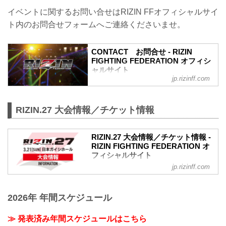
順番となります。
イベントに関するお問い合せはRIZIN FFオフィシャルサイ
※予約流れや演出の変更などで前後する
ト内のお問合せフォームへご連絡くださいませ。
場合があります。
※選手応援シートは大会毎に異なり、こ
の順番には含まれていません。
CONTACT お問合せ - RIZIN
※超強者会...
FIGHTING FEDERATION オフィシ
ャルサイト
jp.rizinff.com
RIZIN FIGHTING FEDERATION オフィシ
ャルサイトへのお問い合わせはこちら -
格闘技イベント「RIZIN」（ライジン）と
RIZIN.27 大会情報／チケット情報
「RIZIN FIGHTING FEDERATION」（ラ
イジン ファイティング フェデレーショ
ン）の情報・加盟団体について発信して
RIZIN.27 大会情報／チケット情報 -
いきます。
RIZIN FIGHTING FEDERATION オ
フィシャルサイト
jp.rizinff.com
大会概要
名称
RIZIN.27
2026年 年間スケジュール
日時
2021年3月21日（日）12:30開場（予定）
／14:00開始（予定）
≫ 発表済み年間スケジュールはこちら