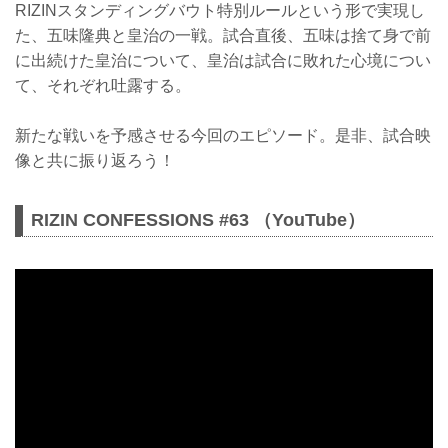
RIZINスタンディングバウト特別ルールという形で実現し
た、五味隆典と皇治の一戦。試合直後、五味は捨て身で前
に出続けた皇治について、皇治は試合に敗れた心境につい
て、それぞれ吐露する。
新たな戦いを予感させる今回のエピソード。是非、試合映
像と共に振り返ろう！
RIZIN CONFESSIONS #63 （YouTube）