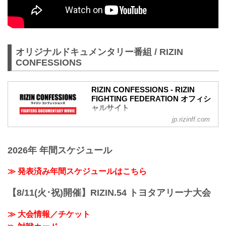
オリジナルドキュメンタリー番組 / RIZIN
CONFESSIONS
RIZIN CONFESSIONS - RIZIN
FIGHTING FEDERATION オフィシ
ャルサイト
jp.rizinff.com
RIZIN CONFESSIONS の記事一覧 - 格闘
技イベント「RIZIN」（ライジン）と
「RIZIN FIGHTING FEDERATION」（ラ
2026年 年間スケジュール
イジン ファイティング フェデレーショ
ン）の情報・加盟団体について発信して
いきます。
≫ 発表済み年間スケジュールはこちら
【8/11(火･祝)開催】RIZIN.54 トヨタアリーナ大会
≫ 大会情報／チケット