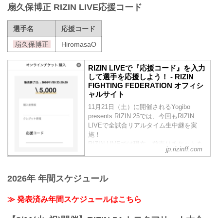
扇久保博正 RIZIN LIVE応援コード
選手名
応援コード
扇久保博正
HiromasaO
RIZIN LIVEで『応援コード』を入力
して選手を応援しよう！ - RIZIN
FIGHTING FEDERATION オフィシ
ャルサイト
11月21日（土）に開催されるYogibo
presents RIZIN.25では、今回もRIZIN
LIVEで全試合リアルタイム生中継を実
施！
RIZIN LIVEでは現在、前売りチケットを
jp.rizinff.com
発売中！RIZIN LIVEで前売りチケットを
購入する際に好きな選手の『応援コー
ド』を入力すると、RIZIN LIVEの売上の
2026年 年間スケジュール
一部がその選手へ還元されるぞ！
会場に応援に行けない方は、RIZIN LIVE
≫ 発表済み年間スケジュールはこちら
で好きな選手の『応援コード』を入力
し、選手を応援しよう！
『応援コード』とは？