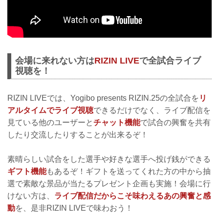
会場に来れない方は
RIZIN LIVE
で全試合ライブ
視聴を！
RIZIN LIVEでは、Yogibo presents RIZIN.25の全試合を
リ
アルタイムでライブ視聴
できるだけでなく、ライブ配信を
見ている他のユーザーと
チャット機能
で試合の興奮を共有
したり交流したりすることが出来るぞ！
素晴らしい試合をした選手や好きな選手へ投げ銭ができる
ギフト機能
もあるぞ！ギフトを送ってくれた方の中から抽
選で素敵な景品が当たるプレゼント企画も実施！会場に行
けない方は、
ライブ配信だからこそ味わえるあの興奮と感
動
を、是非RIZIN LIVEで味わおう！