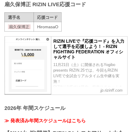
扇久保博正 RIZIN LIVE応援コード
選手名
応援コード
扇久保博正
HiromasaO
RIZIN LIVEで『応援コード』を入力
して選手を応援しよう！ - RIZIN
FIGHTING FEDERATION オフィシ
ャルサイト
11月21日（土）に開催されるYogibo
presents RIZIN.25では、今回もRIZIN
LIVEで全試合リアルタイム生中継を実
施！
RIZIN LIVEでは現在、前売りチケットを
jp.rizinff.com
発売中！RIZIN LIVEで前売りチケットを
購入する際に好きな選手の『応援コー
ド』を入力すると、RIZIN LIVEの売上の
2026年 年間スケジュール
一部がその選手へ還元されるぞ！
会場に応援に行けない方は、RIZIN LIVE
≫ 発表済み年間スケジュールはこちら
で好きな選手の『応援コード』を入力
し、選手を応援しよう！
『応援コード』とは？