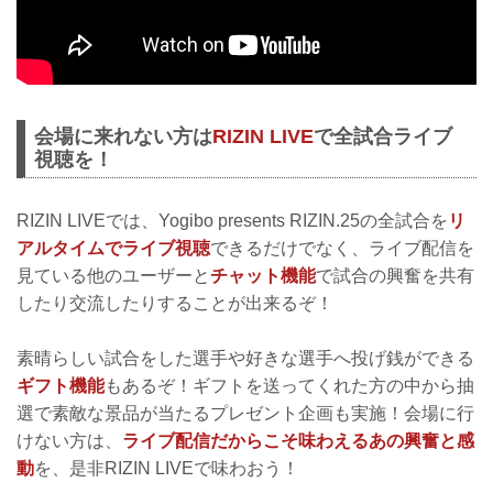
会場に来れない方は
RIZIN LIVE
で全試合ライブ
視聴を！
RIZIN LIVEでは、Yogibo presents RIZIN.25の全試合を
リ
アルタイムでライブ視聴
できるだけでなく、ライブ配信を
見ている他のユーザーと
チャット機能
で試合の興奮を共有
したり交流したりすることが出来るぞ！
素晴らしい試合をした選手や好きな選手へ投げ銭ができる
ギフト機能
もあるぞ！ギフトを送ってくれた方の中から抽
選で素敵な景品が当たるプレゼント企画も実施！会場に行
けない方は、
ライブ配信だからこそ味わえるあの興奮と感
動
を、是非RIZIN LIVEで味わおう！