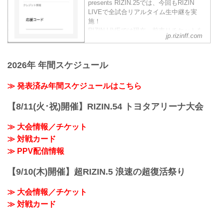
presents RIZIN.25では、今回もRIZIN
LIVEで全試合リアルタイム生中継を実
施！
RIZIN LIVEでは現在、前売りチケットを
jp.rizinff.com
発売中！RIZIN LIVEで前売りチケットを
購入する際に好きな選手の『応援コー
ド』を入力すると、RIZIN LIVEの売上の
2026年 年間スケジュール
一部がその選手へ還元されるぞ！
会場に応援に行けない方は、RIZIN LIVE
≫ 発表済み年間スケジュールはこちら
で好きな選手の『応援コード』を入力
し、選手を応援しよう！
『応援コード』とは？
【8/11(火･祝)開催】RIZIN.54 トヨタアリーナ大会
RIZIN LIV...
≫ 大会情報／チケット
≫ 対戦カード
≫ PPV配信情報
【9/10(木)開催】超RIZIN.5 浪速の超復活祭り
≫ 大会情報／チケット
≫ 対戦カード