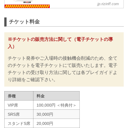
RIZIN FIGHTING FEDERATION オ
jp.rizinff.com
フィシャルサイト
※お願い※
チケットご購入前に、必ずご確認くださ
チケット料金
い。
RIZINではイベント再開に際し、日本スポ
ーツ協会が作成した「スポーツイベント
※チケットの販売方法に関して（電子チケットの導
の再開に向けた感染拡大予防ガイドライ
入）
ン」に基づき、新型コロナウイルス感染
防止の為のチケットの販売方法の変更や
チケット発券やご入場時の接触機会削減のため、全て
入退場規制の実施、また禁止事項を設け
るなど、新たな取り組みを行いますので
のチケットを電子チケットにて販売いたします。電子
ご案内いたします。
チケットの受け取り方法に関しては各プレイガイドよ
皆さまには大変ご不便をおかけいたしま
り詳細をご確認下さい。
すが、安心してご来場・ご観戦いただけ
ますよう努めてまいりますので、何卒ご
理解とご協力のほどよろしくお願いいた
券種
料金
します。
※なおこ...
VIP席
100,000円 ＜特典付＞
SRS席
30,000円
スタンドS席
20,000円