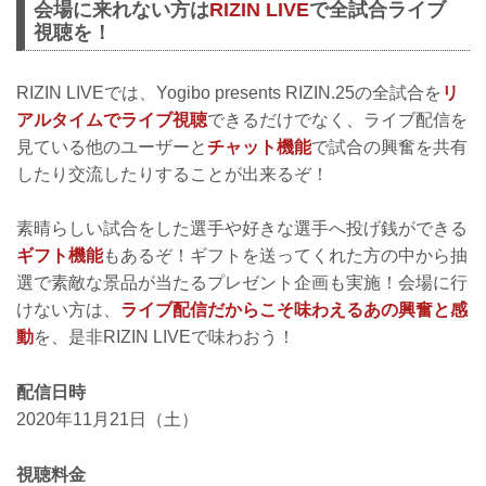
会場に来れない方は
RIZIN LIVE
で全試合ライブ
「RIZIN FIGHTING FEDERATION」（ラ
視聴を！
イジン ファイティング フェデレーショ
ン）の情報・加盟団体について発信して
いきます。
RIZIN LIVEでは、Yogibo presents RIZIN.25の全試合を
リ
アルタイムでライブ視聴
できるだけでなく、ライブ配信を
見ている他のユーザーと
チャット機能
で試合の興奮を共有
したり交流したりすることが出来るぞ！
素晴らしい試合をした選手や好きな選手へ投げ銭ができる
ギフト機能
もあるぞ！ギフトを送ってくれた方の中から抽
選で素敵な景品が当たるプレゼント企画も実施！会場に行
けない方は、
ライブ配信だからこそ味わえるあの興奮と感
動
を、是非RIZIN LIVEで味わおう！
配信日時
2020年11月21日（土）
視聴料金