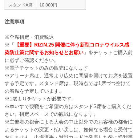
スタンドA席
10,000円
注意事項
※全席指定・消費税込
※「
【重要】RIZIN.25 開催に伴う新型コロナウイルス感
染防止策に関するお知らせとお願い
」をチケットご購入前
に必ずご確認ください。
※電子チケットのみの販売になります。
※アリーナ席は、通常より広めに間隔を開けてお席を設置
する予定です。スタンド席は、現時点では1席づつ空けて
の着席を予定しています。
※1歳よりチケットが必要です。
※車いすで観戦をご希望の方はスタンドS席をご購入くだ
さい。指定スペースでの観戦になります。
※主催者の都合による大会の中止以外でのお客様の都合に
よるチケットの変更・払い戻しは、如何なる場合も受付て
おりません。出場選手・対戦カードは発表した後に怪我等