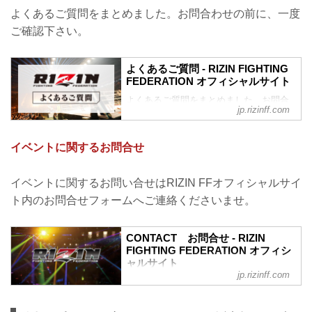
よくあるご質問をまとめました。お問合わせの前に、一度
ご確認下さい。
よくあるご質問 - RIZIN FIGHTING
FEDERATION オフィシャルサイト
よくあるご質問をまとめました。お問合
jp.rizinff.com
わせの前に、一度ご確認下さい。
チケットに関してよくあるご質問
Q1. より良い席で観戦したいのですが、
イベントに関するお問合せ
どの先行でチケットを買うと一番良い席
で見れますか？
A. ①ファンクラブ先行（超強者→強者）
イベントに関するお問い合せはRIZIN FFオフィシャルサイ
→ ②オフィシャル系の先行（番組・チラ
ト内のお問合せフォームへご連絡くださいませ。
シ・メルマガ・オフィシャルサイト先行
等）→ ③プレイガイドの一般発売。こち
らの順番となります。
CONTACT お問合せ - RIZIN
※予約流れや演出の変更などで前後する
FIGHTING FEDERATION オフィシ
場合があります。
ャルサイト
※選手応援シートは大会毎に異なり、こ
jp.rizinff.com
RIZIN FIGHTING FEDERATION オフィシ
の順番には含まれていません。
ャルサイトへのお問い合わせはこちら -
※超強者...
格闘技イベント「RIZIN」（ライジン）と