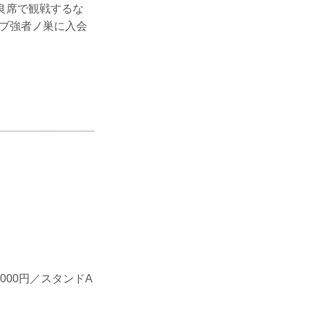
いを最良席で観戦するな
ラブ強者ノ巣に入会
。
,000円／スタンドA