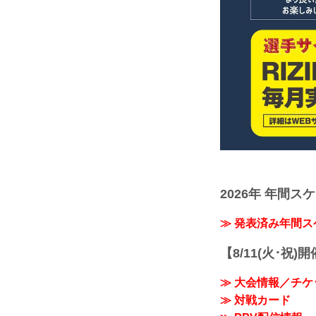
2026年 年間ス
≫ 発表済み年間
【8/11(火･祝)
≫ 大会情報／チケ
≫ 対戦カード