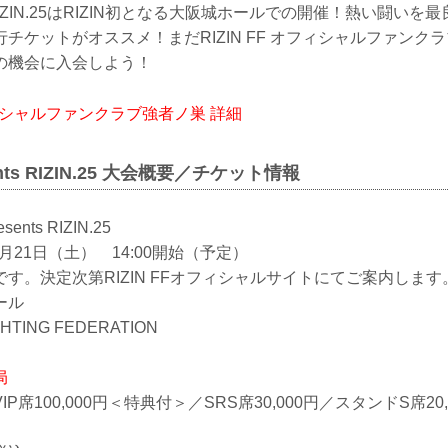
ents RIZIN.25はRIZIN初となる大阪城ホールでの開催！熱い闘
チケットがオススメ！まだRIZIN FF オフィシャルファンク
の機会に入会しよう！
オフィシャルファンクラブ強者ノ巣 詳細
sents RIZIN.25 大会概要／チケット情報
ents RIZIN.25
1月21日（土） 14:00開始（予定）
す。決定次第RIZIN FFオフィシャルサイトにてご案内します
ール
HTING FEDERATION
局
P席100,000円＜特典付＞／SRS席30,000円／スタンドS席20