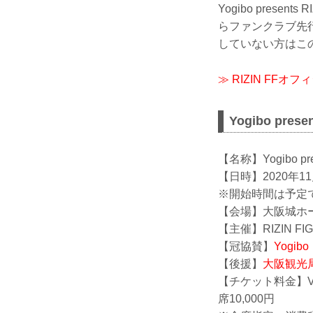
Yogibo pres
らファンクラブ先行
していない方はこ
≫ RIZIN FF
Yogibo pre
【名称】Yogibo pres
【日時】2020年1
※開始時間は予定で
【会場】大阪城ホ
【主催】RIZIN FIG
【冠協賛】
Yogibo
【後援】
大阪観光
【チケット料金】VI
席10,000円