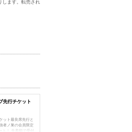
りします。転売され
ンクラブ先行チケット
大会のチケット最良席先行と
イト強者ノ巣の会員限定
タート！ 先着順で受付