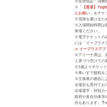
※全席指定・消費
※「
【重要】Yogi
とお願い
」をチケ
※混雑を避けるた
※入場開始時間は前
来場ください。
※電子チケットの
には「イープラス
≫ イープラスア
※アリーナ席は、
１席づつ空けての
※1歳よりチケッ
※車いすで観戦を
※主催者の都合に
る場合も受付てお
出場選手・対戦カ
政府や各自治体等
合もあります。予