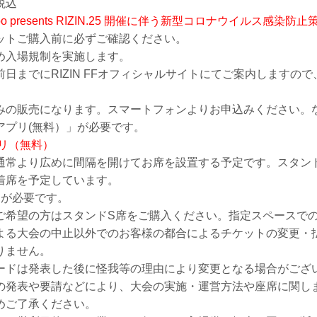
税込
bo presents RIZIN.25 開催に伴う新型コロナウイルス感染
ットご購入前に必ずご確認ください。
め入場規制を実施します。
日までにRIZIN FFオフィシャルサイトにてご案内しますの
みの販売になります。スマートフォンよりお申込みください。
アプリ(無料）」が必要です。
プリ（無料）
通常より広めに間隔を開けてお席を設置する予定です。スタン
着席を予定しています。
トが必要です。
ご希望の方はスタンドS席をご購入ください。指定スペースで
よる大会の中止以外でのお客様の都合によるチケットの変更・
りません。
ードは発表した後に怪我等の理由により変更となる場合がござ
の発表や要請などにより、大会の実施・運営方法や座席に関し
めご了承ください。