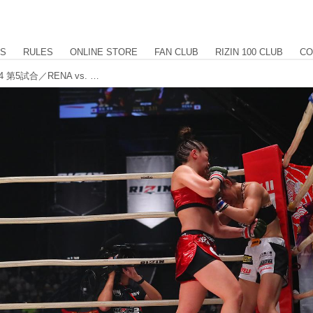
US
RULES
ONLINE STORE
FAN CLUB
RIZIN 100 CLUB
CO
【試合結果】Yogibo presents RIZIN.24 第5試合／RENA vs. 富松恵美