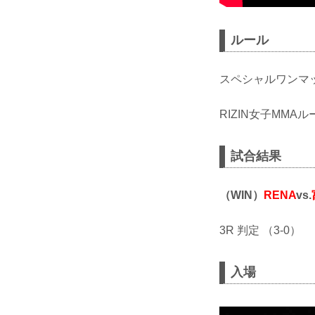
ルール
スペシャルワンマ
RIZIN女子MMA
試合結果
（WIN）
RENA
vs.
3R 判定 （3-0）
入場