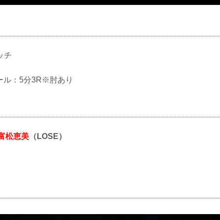
ッチ
ルール：5分3R※肘あり
富松恵美
（LOSE）