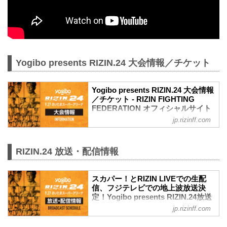
Yogibo presents RIZIN.24 大会情報／チケット
Yogibo presents RIZIN.24 大会情報
／チケット - RIZIN FIGHTING
FEDERATION オフィシャルサイト
jp.rizinff.com
大会概要
名称
Yogibo presents RIZIN.24
RIZIN.24 放送・配信情報
日時
2020年9月27日（日）16:00 15:30開始
※ 開始時間は予定です。決定次第RIZIN
スカパー！とRIZIN LIVEでの生配
FFオフィシャルサイトにてご案内しま
信、フジテレビでの地上波放送決
す。
定！Yogibo presents RIZIN.24放送
※ 混雑を避けるため入場規制を実施しま
配信情報 - RIZIN FIGHTING
す。
jp.rizinff.com
FEDERATION オフィシャルサイト
※ 指定席は、開始時間の2時間前からご