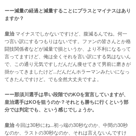
ーー減量の経過と減量することにプラスとマイナスはあり
ますか？
皇治
マイナスでしかないですけど、腹減るんでね。何一
つ言い訳にするつもりはないです。ファンの皆さんとか格
闘技関係者などが減量で損というか、より不利になるって
言ってますけど、俺は全くそれを言い訳にする気はないん
で、この通り元気ですしだんだん痩せてきて男前に磨きが
掛かってきましたけど...だんだんホラーマンみたいになっ
てきたんですけど。でも全然大丈夫ですよ。
ーー那須川選手は早い段階でのKOを宣言していますが、
皇治選手はKOを狙うのか？それとも勝ちに行くという部
分では判定でも、という感じでしょうか。
皇治
今回は30秒にね...初っ端の30秒なのか、中間の30秒
なのか、ラストの30秒なのか、それは言えないんですけ