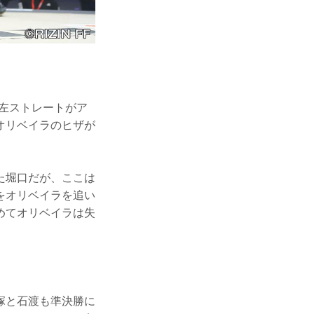
左ストレートがア
オリベイラのヒザが
た堀口だが、ここは
をオリベイラを追い
めてオリベイラは失
塚と石渡も準決勝に