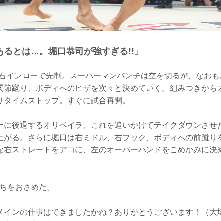
あるとは…。堀口恭司が強すぎる!!」
な右インローで先制。スーパーマンパンチは空を切るが、なおも
関節蹴り、ボディへのヒザを次々と決めていく。組みつきから
りタイムストップ。すぐに試合再開。
ーに後退するオリベイラ、これを追いかけてテイクダウンさせ
上がる。さらに堀口は右ミドル、右フック、ボディへの前蹴り
な右ストレートをアゴに、左のオーバーハンドをこめかみに決
勝ちをおさめた。
メインの仕事はできましたかね？ありがとうございます！（大