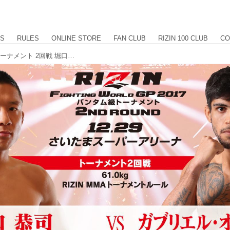
US
RULES
ONLINE STORE
FAN CLUB
RIZIN 100 CLUB
CO
【試合結果】第12試合／バンタム級トーナメント 2回戦 堀口恭司 vs. ガブリエル・オリベイラ