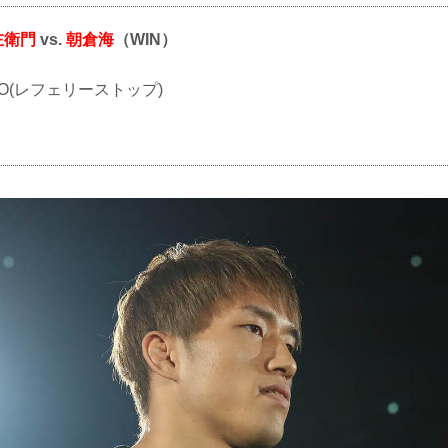
左衛門
vs.
朝倉海
（WIN）
KO(レフェリーストップ)