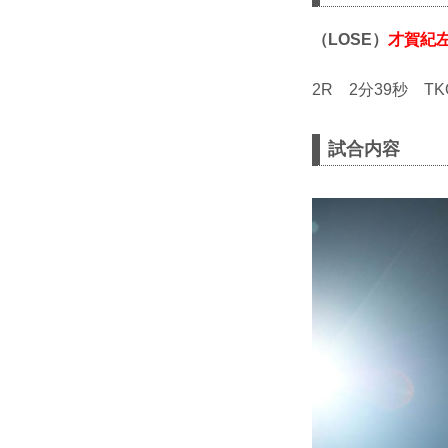
（LOSE）
才賀紀
2R 2分39秒 T
試合内容