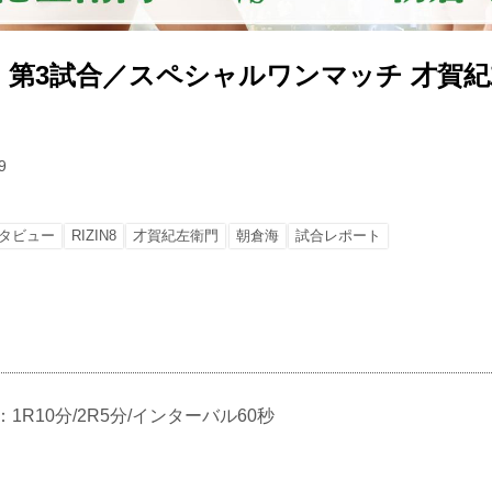
第3試合／スペシャルワンマッチ 才賀紀左
9
タビュー
RIZIN8
才賀紀左衛門
朝倉海
試合レポート
ル：1R10分/2R5分/インターバル60秒