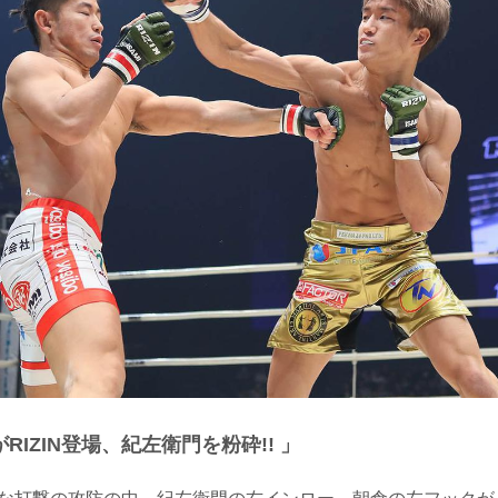
IZIN登場、紀左衛門を粉砕!! 」