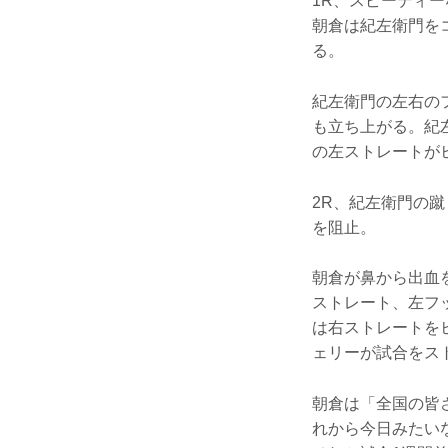
1R、スピーディ
朝倉は紀左衛門を
る。
紀左衛門の左右の
も立ち上がる。紀
の左ストレートが
2R、紀左衛門の
を阻止。
朝倉が鼻から出血
ストレート、左フ
は右ストレートを
ェリーが試合をス
朝倉は「全国の皆
れから今日みたい