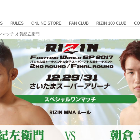
US
RULES
ONLINE STORE
FAN CLUB
RIZIN 100 CLUB
CO
【試合結果】第3試合／スペシャルワンマッチ 才賀紀左衛門 vs. 朝倉海