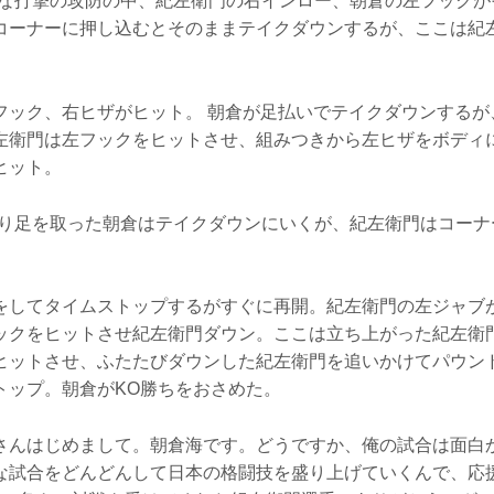
ーな打撃の攻防の中、紀左衛門の右インロー、朝倉の左フックが
コーナーに押し込むとそのままテイクダウンするが、ここは紀
フック、右ヒザがヒット。 朝倉が足払いでテイクダウンするが
左衛門は左フックをヒットさせ、組みつきから左ヒザをボディ
ヒット。
蹴り足を取った朝倉はテイクダウンにいくが、紀左衛門はコーナ
をしてタイムストップするがすぐに再開。紀左衛門の左ジャブ
ックをヒットさせ紀左衛門ダウン。ここは立ち上がった紀左衛
ヒットさせ、ふたたびダウンした紀左衛門を追いかけてパウン
トップ。朝倉がKO勝ちをおさめた。
さんはじめまして。朝倉海です。どうですか、俺の試合は面白か
な試合をどんどんして日本の格闘技を盛り上げていくんで、応