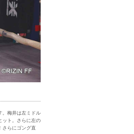
す。梅井は左ミドル
ヒット。さらに左の
！さらにゴング直