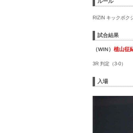
ルール
RIZIN キックボク
試合結果
（WIN）
植山征
3R 判定（3-0）
入場