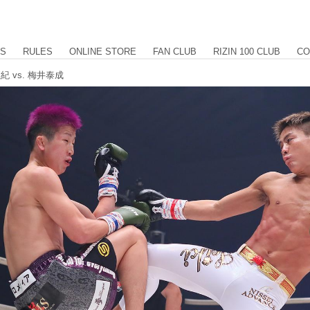
US
RULES
ONLINE STORE
FAN CLUB
RIZIN 100 CLUB
CO
紀 vs. 梅井泰成