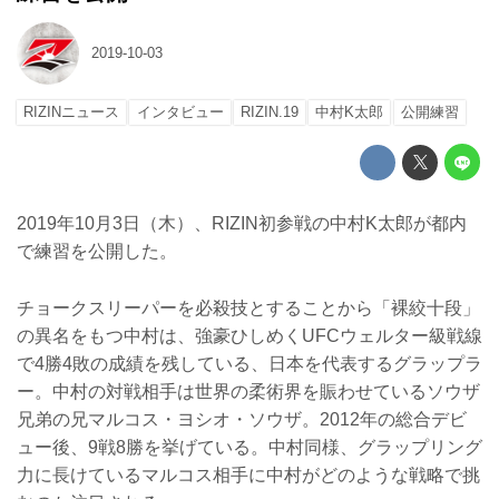
2019-10-03
RIZINニュース
インタビュー
RIZIN.19
中村K太郎
公開練習
2019年10月3日（木）、RIZIN初参戦の中村K太郎が都内
で練習を公開した。
チョークスリーパーを必殺技とすることから「裸絞十段」
の異名をもつ中村は、強豪ひしめくUFCウェルター級戦線
で4勝4敗の成績を残している、日本を代表するグラップラ
ー。中村の対戦相手は世界の柔術界を賑わせているソウザ
兄弟の兄マルコス・ヨシオ・ソウザ。2012年の総合デビ
ュー後、9戦8勝を挙げている。中村同様、グラップリング
力に長けているマルコス相手に中村がどのような戦略で挑