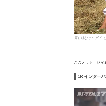
落ち込むセルゲイ（
このメッセージが
1R インター