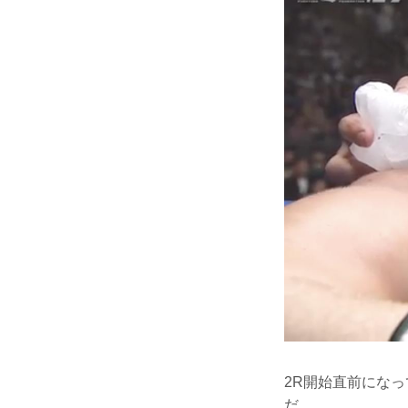
2R開始直前にな
だ。