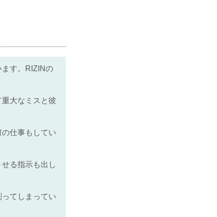
す。RIZINの
て重大なミスと彼
何の仕事もしてい
させる指示も出し
。
削ってしまってい