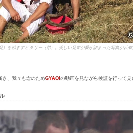
兄）を励ますビタリー（弟）。美しい兄弟が愛が詰まった写真が反省
届き、我々も念のため
GYAO!
の動画を見ながら検証を行って見
バル