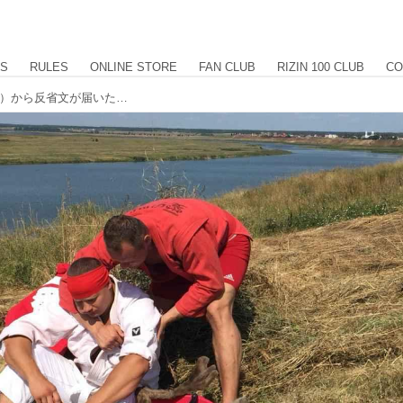
US
RULES
ONLINE STORE
FAN CLUB
RIZIN 100 CLUB
CO
セルゲイ・シュメトフ（ビタリーの兄）から反省文が届いたので公開します。