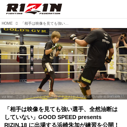
HOME
「相手は映像を見ても強い選手、全然油断はしていない」GOOD SPEED presents RIZIN.18 に出場する浜崎朱加が練習を公開！
via text - ここをクリックして引用元(テキスト)を入力(省略可) / site.to.link.com - ここをクリックして引用元を入力(省略可)
「相手は映像を見ても強い選手、全然油断は
していない」GOOD SPEED presents
RIZIN.18 に出場する浜崎朱加が練習を公開！