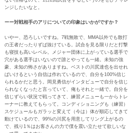
ンジしたいなと。
ーー対戦相手のアリについての印象はいかがですか？
いやー、恐ろしいですね。7戦無敗で、MMA以外でも散打
の王者だったりずば抜けている。試合を見る限りだと打撃
も寝技も高いレベル。メジャー団体に上がっている選手で
穴がある選手はいないので誰とやっても一緒。未知の強
豪、未知の怖さがありますね。ベストの川尻達也を出せれ
ばいけるという自信は作れているので、自分を100%信じ
られるかだと思う。岡見勇信がインタビューで自分を信じ
られなくなったと言っていて、俺もそれと一緒で。自分を
信じずらい状況で戦ってきて、練習メニューも一からトレ
ーナーに教えてもらって。コンディショニングも（練習）
スケジュールもガラッと変えて（今は）体が順応してきて
動けているので、99%の川尻を用意してリング上がるの
で、残り1％はお客さんの力で僕を震い立たせて欲しいな