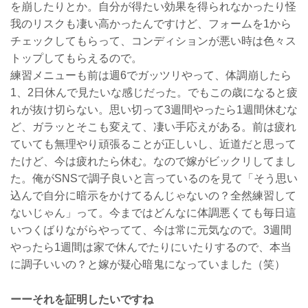
を崩したりとか。自分が得たい効果を得られなかったり怪
我のリスクも凄い高かったんですけど、フォームを1から
チェックしてもらって、コンディションが悪い時は色々ス
トップしてもらえるので。
練習メニューも前は週6でガッツリやって、体調崩したら
1、2日休んで見たいな感じだった。でもこの歳になると疲
れが抜け切らない。思い切って3週間やったら1週間休むな
ど、ガラッとそこも変えて、凄い手応えがある。前は疲れ
ていても無理やり頑張ることが正しいし、近道だと思って
たけど、今は疲れたら休む。なので嫁がビックリしてまし
た。俺がSNSで調子良いと言っているのを見て「そう思い
込んで自分に暗示をかけてるんじゃないの？全然練習して
ないじゃん」って。今まではどんなに体調悪くても毎日這
いつくばりながらやってて、今は常に元気なので。3週間
やったら1週間は家で休んでたりにいたりするので、本当
に調子いいの？と嫁が疑心暗鬼になっていました（笑）
ーーそれを証明したいですね