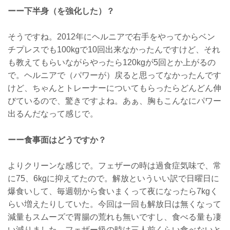
ーー下半身（を強化した）？
そうですね。2012年にヘルニアで右手をやってからベン
チプレスでも100kgで10回出来なかったんですけど、それ
も教えてもらいながらやったら120kgが5回とか上がるの
で。ヘルニアで（パワーが）戻ると思ってなかったんです
けど、ちゃんとトレーナーについてもらったらどんどん伸
びているので、驚きですよね。あぁ、胸もこんなにパワー
出るんだなって感じで。
ーー食事面はどうですか？
よりクリーンな感じで。フェザーの時は過食症気味で、常
に75、6kgに抑えてたので。解放といういい訳で日曜日に
爆食いして、毎週朝から食いまくって夜になったら7kgく
らい増えたりしていた。今回は一回も解放日は無くなって
減量もスムーズで胃腸の荒れも無いですし、食べる量も凄
い減りました。フェザー級の時は三人前くらい食べないと