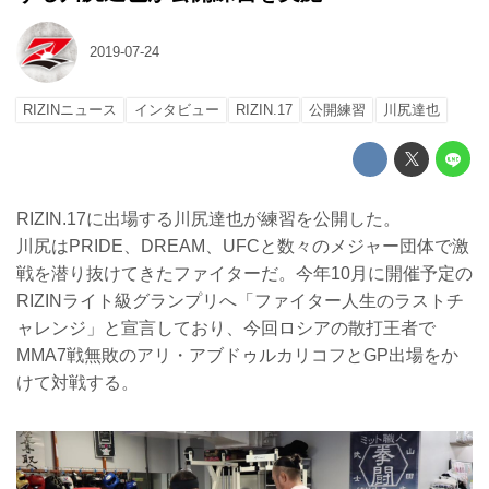
2019-07-24
RIZINニュース
インタビュー
RIZIN.17
公開練習
川尻達也
RIZIN.17に出場する川尻達也が練習を公開した。
川尻はPRIDE、DREAM、UFCと数々のメジャー団体で激
戦を潜り抜けてきたファイターだ。今年10月に開催予定の
RIZINライト級グランプリへ「ファイター人生のラストチ
ャレンジ」と宣言しており、今回ロシアの散打王者で
MMA7戦無敗のアリ・アブドゥルカリコフとGP出場をか
けて対戦する。