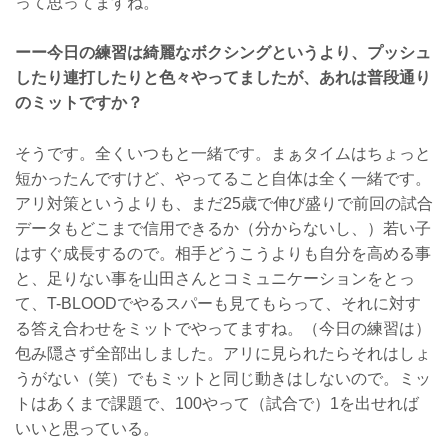
って思ってますね。
ーー今日の練習は綺麗なボクシングというより、プッシュ
したり連打したりと色々やってましたが、あれは普段通り
のミットですか？
そうです。全くいつもと一緒です。まぁタイムはちょっと
短かったんですけど、やってること自体は全く一緒です。
アリ対策というよりも、まだ25歳で伸び盛りで前回の試合
データもどこまで信用できるか（分からないし、）若い子
はすぐ成長するので。相手どうこうよりも自分を高める事
と、足りない事を山田さんとコミュニケーションをとっ
て、T-BLOODでやるスパーも見てもらって、それに対す
る答え合わせをミットでやってますね。（今日の練習は）
包み隠さず全部出しました。アリに見られたらそれはしょ
うがない（笑）でもミットと同じ動きはしないので。ミッ
トはあくまで課題で、100やって（試合で）1を出せれば
いいと思っている。