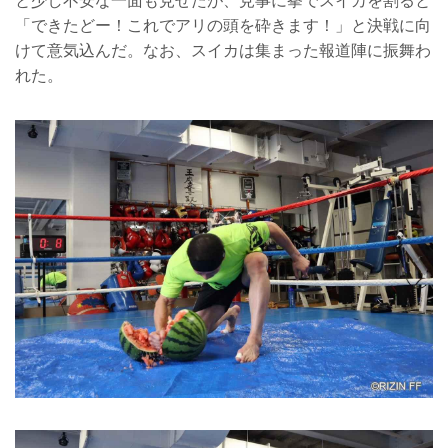
と少し不安な一面も見せたが、見事に拳でスイカを割ると
「できたどー！これでアリの頭を砕きます！」と決戦に向
けて意気込んだ。なお、スイカは集まった報道陣に振舞わ
れた。