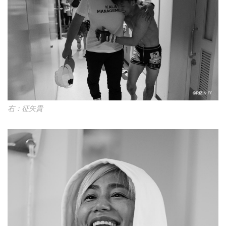
右：征矢貴