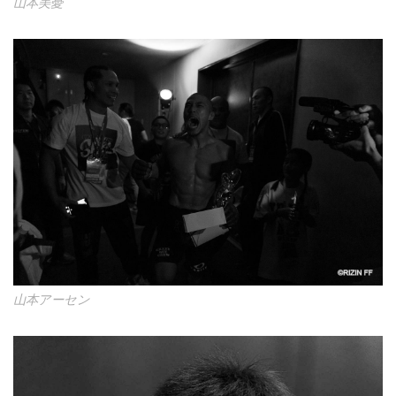
山本美憂
山本アーセン