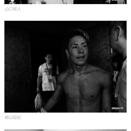
山口裕人
植山征紀