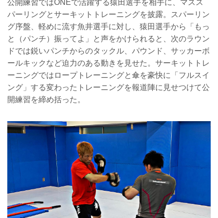
公開練習ではONEで活躍する猿田選手を相手に、マスス
パーリングとサーキットトレーニングを披露。スパーリン
グ序盤、軽めに流す魚井選手に対し、猿田選手から「もっ
と（パンチ）振ってよ」と声をかけられると、次のラウン
ドでは鋭いパンチからのタックル、パウンド、サッカーボ
ールキックなど迫力のある動きを見せた。サーキットトレ
ーニングではロープトレーニングと傘を豪快に「フルスイ
ング」する変わったトレーニングを報道陣に見せつけて公
開練習を締め括った。