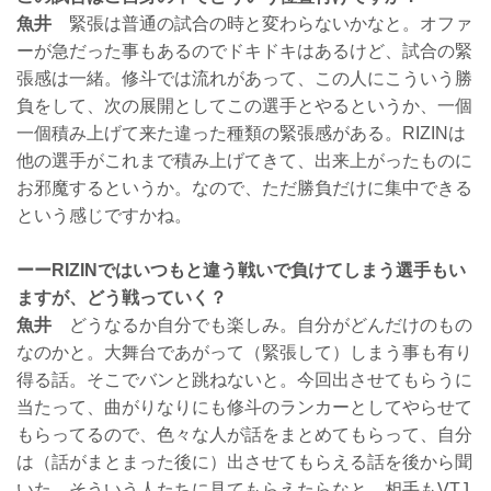
魚井
緊張は普通の試合の時と変わらないかなと。オファ
ーが急だった事もあるのでドキドキはあるけど、試合の緊
張感は一緒。修斗では流れがあって、この人にこういう勝
負をして、次の展開としてこの選手とやるというか、一個
一個積み上げて来た違った種類の緊張感がある。RIZINは
他の選手がこれまで積み上げてきて、出来上がったものに
お邪魔するというか。なので、ただ勝負だけに集中できる
という感じですかね。
ーーRIZINではいつもと違う戦いで負けてしまう選手もい
ますが、どう戦っていく？
魚井
どうなるか自分でも楽しみ。自分がどんだけのもの
なのかと。大舞台であがって（緊張して）しまう事も有り
得る話。そこでバンと跳ねないと。今回出させてもらうに
当たって、曲がりなりにも修斗のランカーとしてやらせて
もらってるので、色々な人が話をまとめてもらって、自分
は（話がまとまった後に）出させてもらえる話を後から聞
いた。そういう人たちに見てもらえたらなと。相手もVTJ