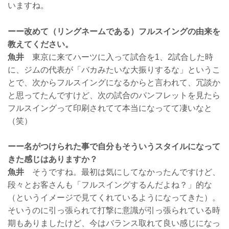
いますね。
ーー改めて（リングネームである）フルスイングの由来を
教えてください。
魚井
東京に来てハーツに入って試合を1、2試合した時
に、ジムの代表が「バカみたいな大振りするな」というこ
とで、次からフルスイングになるからと言われて、冗談か
と思ってたんですけど、次の試合のパンフレットを見たら
フルスイングって印刷されてて本当になってて凄いなと
（笑）
ーー名がつけられた事で自分もそういうスタイルになって
きた感じはありますか？
魚井
そうですね。最初は気にしてなかったんですけど、
段々とお客さんも「フルスイングするんだよね？」的な
（というイメージで見てくれているようになってきた）。
そいうのに引っ張られて打撃に意識が引っ張られている時
期もありましたけど、今はバランス取れて良い感じになっ