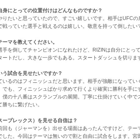
自身にとっての位置付けはどんなものですか？
りたいと思っていたので、すごい嬉しいです。相手はUFCの
で戦っていた選手と戦えるのは嬉しい。敬意を持って倒したい
テーマを教えてください。
手を倒してチャンピオンになれたけど、RIZINは自分にとっ
タートだし、大きな一歩でもある。スタートダッシュを切りま
いう試合を見せたいですか？
いるのはフィニッシュだと思います。相手が強敵になってい
。でも、フィニッシュばかり求めて行くより確実に勝利を手に
。僕の十八番はスクランブルの展開。丁寧に仕掛けていく中で
て勝ちに繋げたい。
スープレックス）を見せる自信は？
回も（ジャーマンを）出せる場面はあったんですけど、テー
でした。今回はテーマは無いので割と自由に試合をします。宮