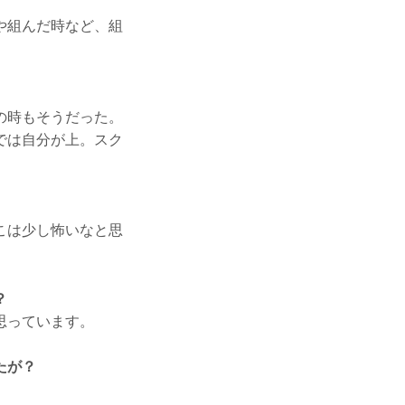
や組んだ時など、組
の時もそうだった。
では自分が上。スク
こは少し怖いなと思
？
思っています。
たが？