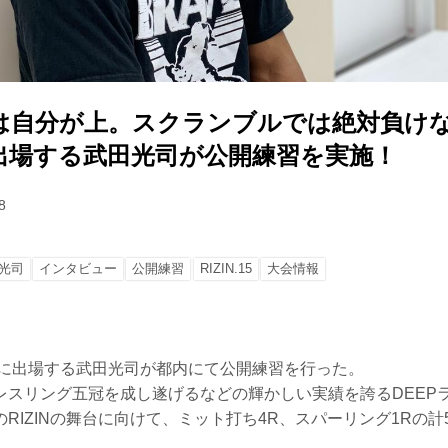
は自分が上。スクランブルでは絶対負け
15に出場する武田光司が公開練習を実施！
8
光司
インタビュー
公開練習
RIZIN.15
大会情報
横浜大会に出場する武田光司が都内にて公開練習を行った。
レスリング五冠を成し遂げるなどの輝かしい実績を誇るDEEP
RIZINの舞台に向けて、ミット打ち4R、スパーリング1Rの計