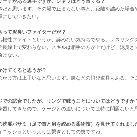
リーチがある選手ですが、ジャブはどう当てる？
だと思います。その場で止まらない事と、距離を詰めた場合
事にしていきたい。
あって泥臭いファイターだが？
根性ファイトというか、諦めない気持ちでやる。レスリング
延長線上で変わらない。スキルは相手の方が上だけど、泥臭さ
負けない。
かけてくると思うが？
かけ方は上手いなと思います。膝などの飛び道具もある。そ
ジでの試合でしたが、リングで戦うことについてはどうですか
習してきたので、ケージとの違いについては特に問題ないと
の洗濯バサミ（足で首と肩を絞める柔術技）を見せてくれまし
ニッシュというよりは繋ぎとしての技ですね。