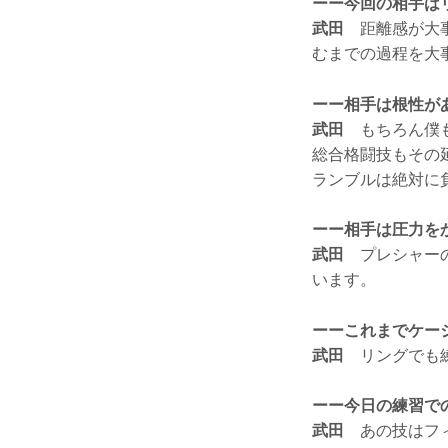
ーー今回の相手は
武田
距離感が大事
むまでの過程を大
ーー相手は根性が
武田
もちろん僕も
総合格闘技もその
ランブルは絶対に
ーー相手は圧力を
武田
プレシャーの
います。
ーーこれまでケー
武田
リングでも練
ーー今日の練習で
武田
あの技はフィ