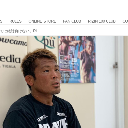
US
RULES
ONLINE STORE
FAN CLUB
RIZIN 100 CLUB
CO
「泥臭さでは自分が上。スクランブルでは絶対負けない」RIZIN.15に出場する武田光司が公開練習を実施！