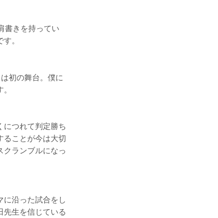
肩書きを持ってい
です。
ては初の舞台。僕に
す。
くにつれて判定勝ち
することが今は大切
スクランブルになっ
マに沿った試合をし
田先生を信じている