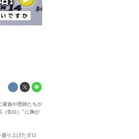
に家族や恩師たちが
S（告白）” に胸が
4』を盛り上げたダロ