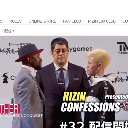
US
RULES
ONLINE STORE
FAN CLUB
RIZIN 100 CLUB
CO
ソード配信！