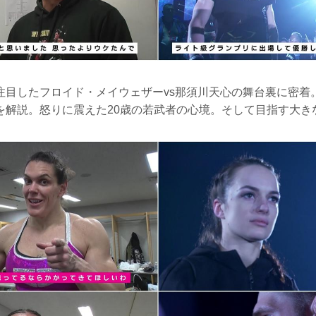
注目したフロイド・メイウェザーvs那須川天心の舞台裏に密着
を解説。怒りに震えた20歳の若武者の心境。そして目指す大き