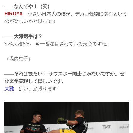
――なんでや！（笑）
HIROYA
小さい日本人の僕が、デカい怪物に挑むという
のが楽しいかと思って！
――大雅選手は？
%%大雅%% 今一番注目されている天心ですね。
（場内拍手）
――それは観たい！ サウスポー同士じゃないですか。ぜ
ひ来年実現してほしいです。
大雅
はい、頑張ります！