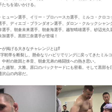
手たちを追いかける。
・ヒューン選手、イリー・プロハースカ選手、ミルコ・クロコ
選手、ディエゴ・ブランダオン選手、ダロン・クルックシャン
作選手、朝倉未来選手、朝倉海選手、越智晴雄選手、砂辺光久
朱加選手、黒部三奈選手が登場！
ーが掲げる大きなチャレンジとは⁉
十字靭帯を断裂し、懸命なリハビリでリングに戻ってきたミル
、中村の敗因と本音、朝倉兄弟の格闘技への熱き思い。
した越智、大雅、原口のバックヤードにも密着。そして黒部を
盛沢山の内容だ。