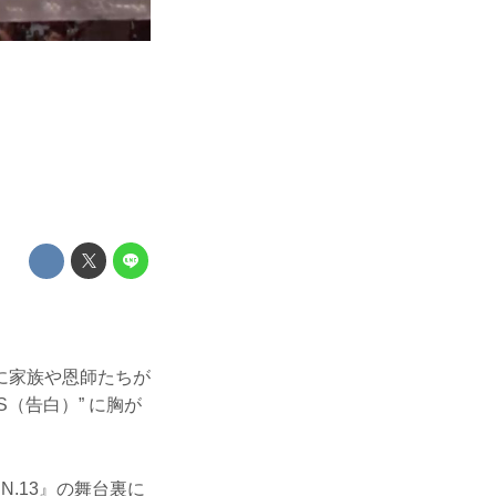
に家族や恩師たちが
S（告白）” に胸が
N.13』の舞台裏に