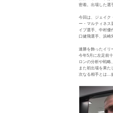
密着。出場した選
今回は、ジェイク
ー・マルティネス
イプ選手、中村優
口健飛選手、浜崎
連勝を飾ったイリ
今年5月に左足前
ロンの分析や戦略
また初出場を果た
次なる相手とは…