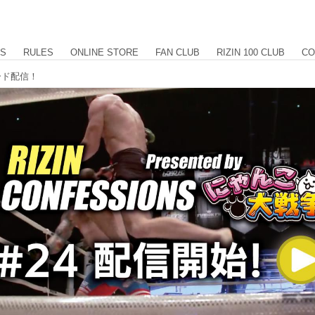
US
RULES
ONLINE STORE
FAN CLUB
RIZIN 100 CLUB
CO
ソード配信！