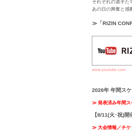
それぞれの選手たちが
あの日の興奮と感動が
≫「RIZIN C
www.youtube.com
2026年 年間ス
≫ 発表済み年間
【8/11(火･祝)
≫ 大会情報／チケ