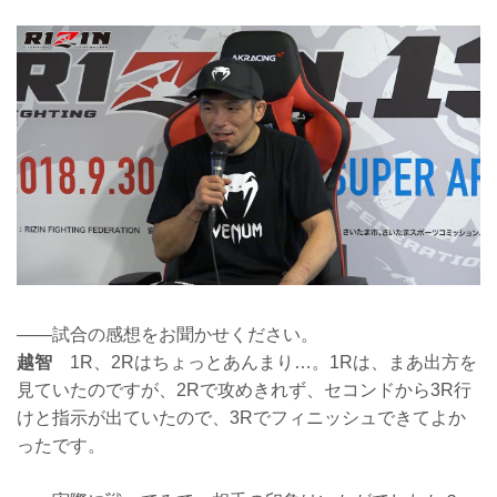
——試合の感想をお聞かせください。
越智
1R、2Rはちょっとあんまり…。1Rは、まあ出方を
見ていたのですが、2Rで攻めきれず、セコンドから3R行
けと指示が出ていたので、3Rでフィニッシュできてよか
ったです。