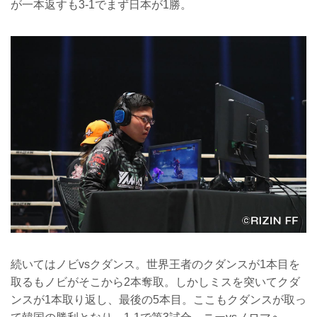
が一本返すも3-1でまず日本が1勝。
続いてはノビvsクダンス。世界王者のクダンスが1本目を
取るもノビがそこから2本奪取。しかしミスを突いてクダ
ンスが1本取り返し、最後の5本目。ここもクダンスが取っ