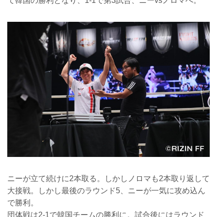
て韓国の勝利となり、1-1で第3試合、ニーvsノロマへ。
ニーが立て続けに2本取る。しかしノロマも2本取り返して
大接戦。しかし最後のラウンド5、ニーが一気に攻め込ん
で勝利。
団体戦は2-1で韓国チームの勝利に。試合後にはラウンド