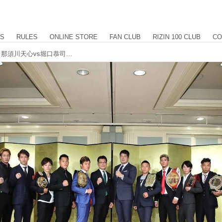
US
RULES
ONLINE STORE
FAN CLUB
RIZIN 100 CLUB
CO
9.30『RIZIN.13』カード発表記者会見 那須川天心vs堀口恭司 世紀の一戦が実現！