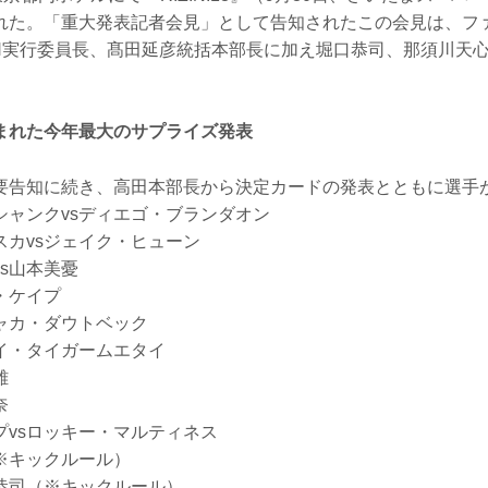
れた。「重大発表記者会見」として告知されたこの会見は、フ
ZIN実行委員長、髙田延彦統括本部長に加え堀口恭司、那須川天
まれた今年最大のサプライズ発表
要告知に続き、高田本部長から決定カードの発表とともに選手
シャンクvsディエゴ・ブランダオン
スカvsジェイク・ヒューン
s山本美憂
・ケイプ
ャカ・ダウトベック
ノイ・タイガームエタイ
雄
奈
プvsロッキー・マルティネス
※キックルール）
口恭司（※キックルール）