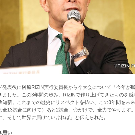
ド発表後に榊原RIZIN実行委員長から今大会について「今年が
ました。この3年間の歩み、RIZINで作り上げてきたものを
故知新。これまでの歴史にリスペクトを払い、この3年間を未
は全13試合に向けて）あと2試合。命がけで、全力でやります
に、そして世界に届けていければ」と伝えられた。
き思い