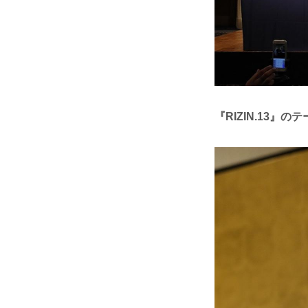
『RIZIN.13』