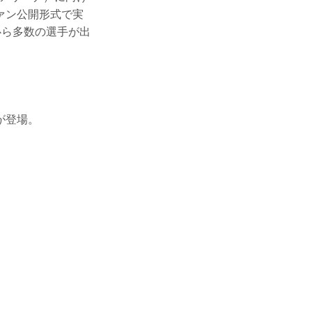
ァン公開形式で実
心ら多数の選手が出
が登場。