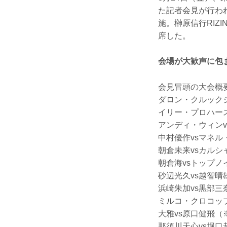
た記者会見が行わ
施。榊原信行RI
席した。
会場が大歓声に包
会見冒頭の大会概
ダロン・クルック
イリー・プロハー
アンディ・ウィンv
中村優作vsマネル
朝倉未来vsカルシ
朝倉海vsトップ
砂辺光久vs越智晴
浜崎朱加vs黒部三
ミルコ・クロコッ
大雅vs原口健飛（
那須川天心vs堀