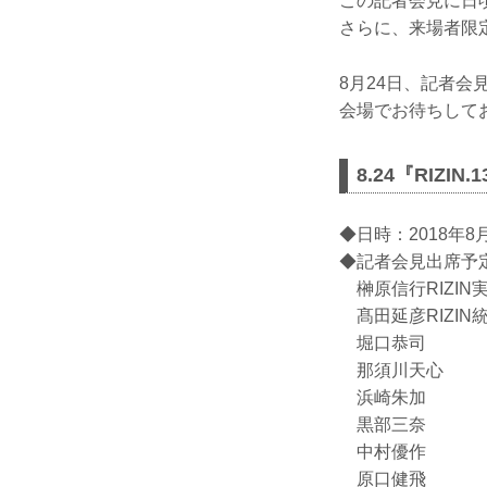
この記者会見に日頃
さらに、来場者限定
8月24日、記者会
会場でお待ちして
8.24『RIZI
◆日時：2018年8
◆記者会見出席予
榊原信行RIZIN
髙田延彦RIZIN
堀口恭司
那須川天心
浜崎朱加
黒部三奈
中村優作
原口健飛