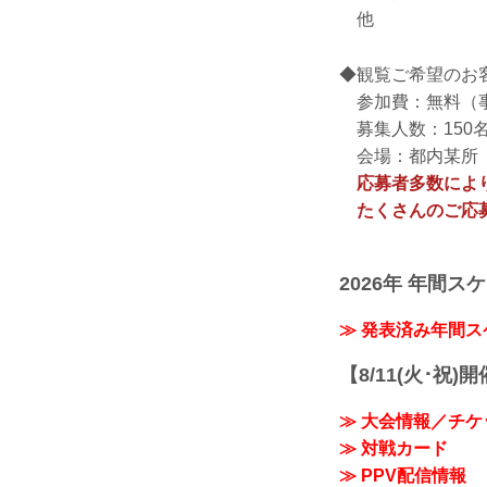
他
◆観覧ご希望のお
参加費：無料（
募集人数：150
会場：都内某所（
応募者多数によ
たくさんのご応
2026年 年間ス
≫ 発表済み年間
【8/11(火･祝)
≫ 大会情報／チケ
≫ 対戦カード
≫ PPV配信情報