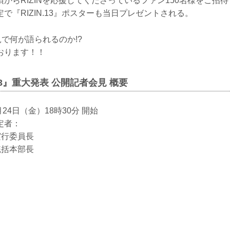
からRIZINを応援してくださっているファン150名様をご招
で『RIZIN.13』ポスターも当日プレゼントされる。
見で何が語られるのか!?
おります！！
N.13』重大発表 公開記者会見 概要
月24日（金）18時30分 開始
定者：
実行委員長
統括本部長