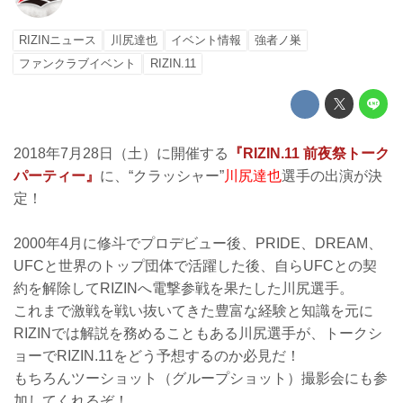
RIZINニュース
川尻達也
イベント情報
強者ノ巣
ファンクラブイベント
RIZIN.11
2018年7月28日（土）に開催する
『RIZIN.11 前夜祭トーク
パーティー』
に、“クラッシャー”
川尻達也
選手の出演が決
定！
2000年4月に修斗でプロデビュー後、PRIDE、DREAM、
UFCと世界のトップ団体で活躍した後、自らUFCとの契
約を解除してRIZINへ電撃参戦を果たした川尻選手。
これまで激戦を戦い抜いてきた豊富な経験と知識を元に
RIZINでは解説を務めることもある川尻選手が、トークシ
ョーでRIZIN.11をどう予想するのか必見だ！
もちろんツーショット（グループショット）撮影会にも参
加してくれるぞ！