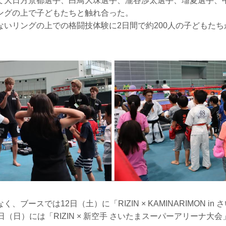
て大日方景都選手、白鳥大珠選手、瀧谷渉太選手、瑠夏選手、
ングの上で子どもたちと触れ合った。
ないリングの上での格闘技体験に2日間で約200人の子どもた
、ブースでは12日（土）に「RIZIN × KAMINARIMON in
日（日）には「RIZIN × 新空手 さいたまスーパーアリーナ大