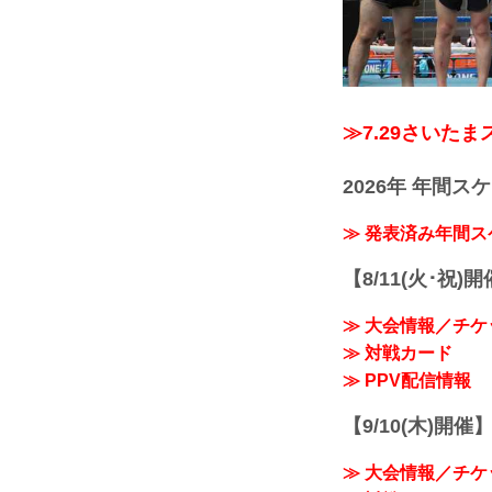
≫7.29さいた
2026年 年間ス
≫ 発表済み年間
【8/11(火･祝)
≫ 大会情報／チケ
≫ 対戦カード
≫ PPV配信情報
【9/10(木)開催
≫ 大会情報／チケ