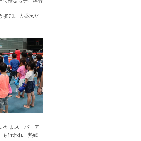
中島将志選手、澤谷
ちが参加。大盛況だ
 さいたまスーパーア
会」も行われ、熱戦