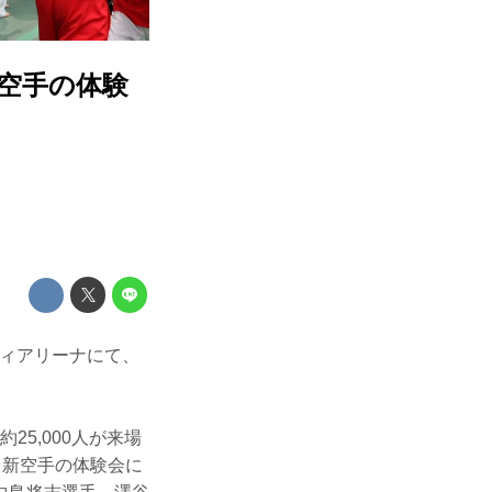
新空手の体験
ニティアリーナにて、
。
25,000人が来場
、新空手の体験会に