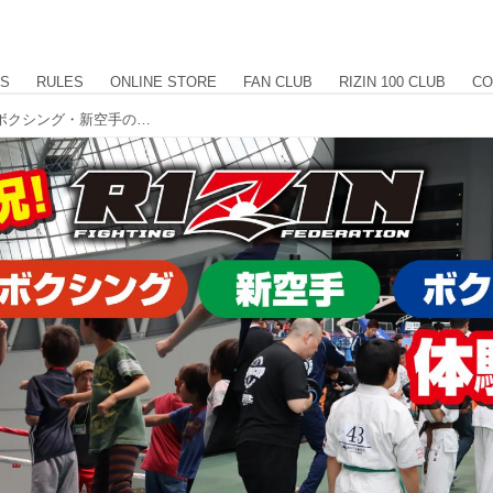
US
RULES
ONLINE STORE
FAN CLUB
RIZIN 100 CLUB
CO
『RIZIN』監修 キックボクシング・ボクシング・新空手の体験会は大盛況！