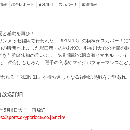
情報
試合レポート
★2018年
スカパー！
放送情報
の激闘と感動を再び！
リンメッセ福岡で行われた『RIZIN.10』の模様がスカパー！
内の時間が止まった堀口恭司の秒殺KO、那須川天心の衝撃の
てきた浜崎朱加の闘いぶり、波乱満載の朝倉海とマネル・ケイ
また、試合はもちろん、選手の入場やマイクパフォーマンスなど
行われる『RIZIN.11』が待ち遠しくなる福岡の熱戦をご覧あれ
再放送詳細
018年5月6日大会 再放送
ps://sports.skyperfectv.co.jp/rizin/