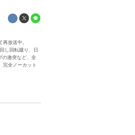
にて再放送中。
胴回し回転蹴り、日
プの激突など、全
、完全ノーカット
。