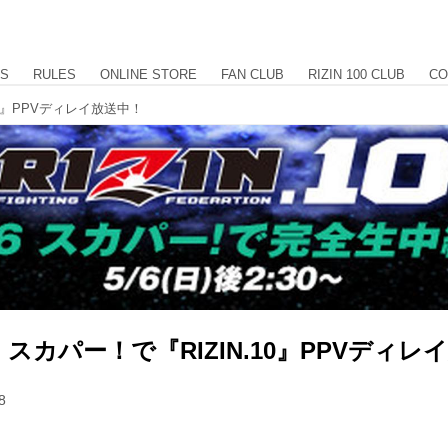
US
RULES
ONLINE STORE
FAN CLUB
RIZIN 100 CLUB
CO
0』PPVディレイ放送中！
スカパー！で『RIZIN.10』PPVディレ
8