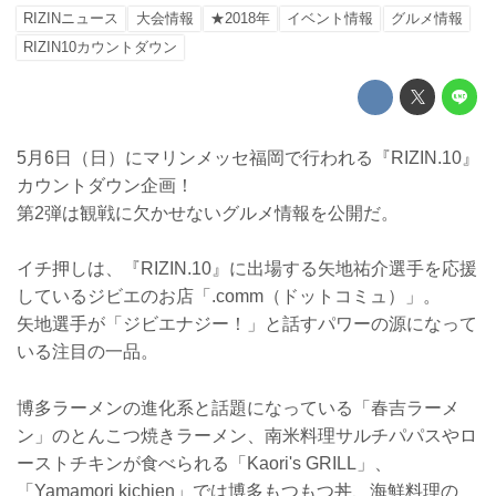
RIZINニュース
大会情報
★2018年
イベント情報
グルメ情報
RIZIN10カウントダウン
5月6日（日）にマリンメッセ福岡で行われる『RIZIN.10』
カウントダウン企画！
第2弾は観戦に欠かせないグルメ情報を公開だ。
イチ押しは、『RIZIN.10』に出場する矢地祐介選手を応援
しているジビエのお店「.comm（ドットコミュ）」。
矢地選手が「ジビエナジー！」と話すパワーの源になって
いる注目の一品。
博多ラーメンの進化系と話題になっている「春吉ラーメ
ン」のとんこつ焼きラーメン、南米料理サルチパパスやロ
ーストチキンが食べられる「Kaori's GRILL」、
「Yamamori kichien」では博多もつもつ丼、海鮮料理の