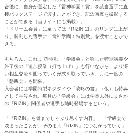
合後に、自身が選定した「雷神学園！賞」を該当選手に直
接バックステージで渡すことができ、記念写真を撮影する
ことができる（当サイトにも掲載）。
「ドリーム会員」に至っては『RIZIN.11』のリングに上が
り、勝利した選手に「雷神学園！特別賞」を渡すことがで
きる。
もちろん、これまで同様、「学級会」と称した特別講義や
終了後の「追加授業（打ち上げ）」も行いながら、より深
い相互交流を図っていく形式を取っていき、月に一度の
「懇親会」も開催。
入会者には学園特製ネクタイや「攻略の書」（仮）も特典
として手渡され、毎月の「学級会」には学長以外にまさか
の『RIZIN』関係者や選手も随時登場するという。
「『RIZIN』を骨までしゃぶり尽くす内容」、「学級会で
決まったことが、そのまま『RIZIN』につながっていく」