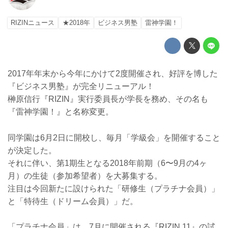
RIZINニュース
★2018年
ビジネス男塾
雷神学園！
2017年年末から今年にかけて2度開催され、好評を博した
『ビジネス男塾』が完全リニューアル！
榊原信行『RIZIN』実行委員長が学長を務め、その名も
『雷神学園！』と名称変更。
同学園は6月2日に開校し、毎月「学級会」を開催すること
が決定した。
それに伴い、第1期生となる2018年前期（6〜9月の4ヶ
月）の生徒（参加希望者）を大募集する。
注目は今回新たに設けられた「研修生（プラチナ会員）」
と「特待生（ドリーム会員）」だ。
「プラチナ会員」は、7月に開催される『RIZIN.11』の試